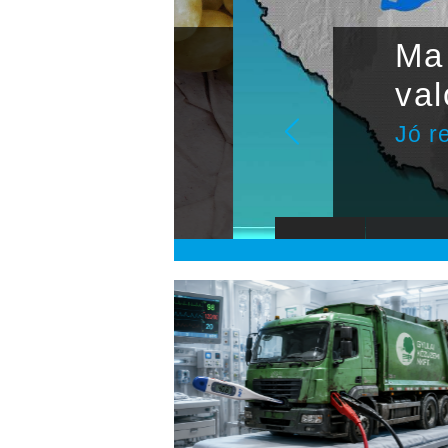
Ma is 
valósz
Jó reggelt