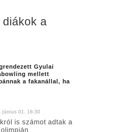
 diákok a
grendezett Gyulai
abowling mellett
ánnak a fakanállal, ha
június 01. 16:30
ról is számot adtak a
Kolimpián