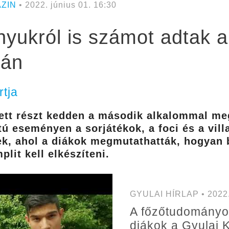
ZIN
• 2022. június 01. 16:30
yukról is számot adtak a
ián
rtja
vett részt kedden a második alkalommal me
tú eseményen a sorjátékok, a foci és a vill
ek, ahol a diákok megmutathatták, hogyan b
lit kell elkészíteni.
GYULAI HÍRLAP • 2022. 
A főzőtudományok
diákok a Gyulai 