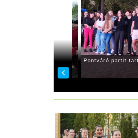
mányőrző csapatok
Pontváró partit tartot
Gyulai Végvári Napokon