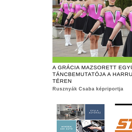
A GRÁCIA MAZSORETT EGY
TÁNCBEMUTATÓJA A HARR
TÉREN
Rusznyák Csaba képriportja