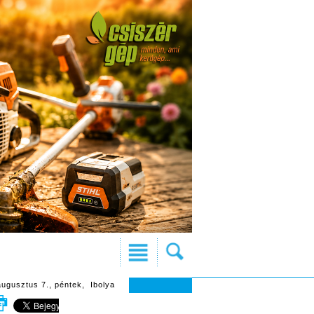
augusztus 7., péntek, Ibolya