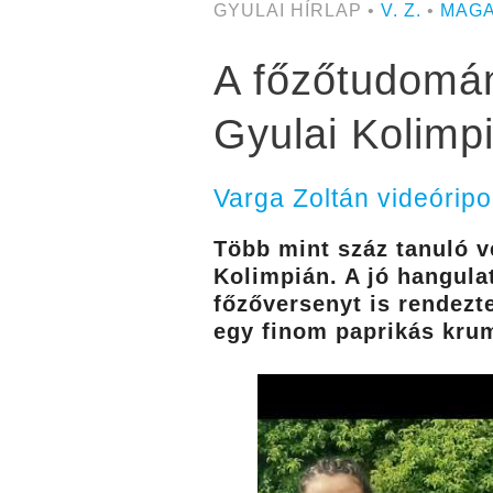
GYULAI HÍRLAP •
V. Z.
•
MAGA
A főzőtudomán
Gyulai Kolimp
Varga Zoltán videóripo
Több mint száz tanuló 
Kolimpián. A jó hangula
főzőversenyt is rendezt
egy finom paprikás krump