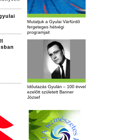
gyulai
Mutatjuk a Gyulai Várfürdő
fergeteges hétvégi
programjait
tt
osban
Időutazás Gyulán – 100 évvel
ezelőtt született Banner
József