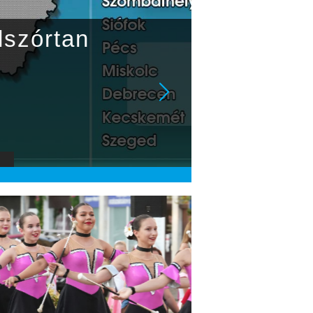
órtan