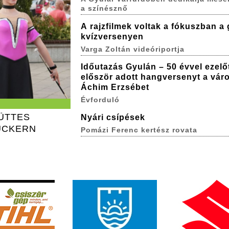
a színésznő
A rajzfilmek voltak a fókuszban a 
kvízversenyen
Varga Zoltán videóriportja
Időutazás Gyulán – 50 évvel ezelő
először adott hangversenyt a vár
Áchim Erzsébet
Évforduló
ÜTTES
Nyári csípések
UCKERN
Pomázi Ferenc kertész rovata