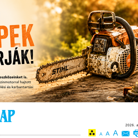
2026. 
A
A
A