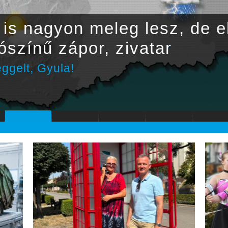
nagyon meleg lesz, de elsz
ínű zápor, zivatar
, Gyula!