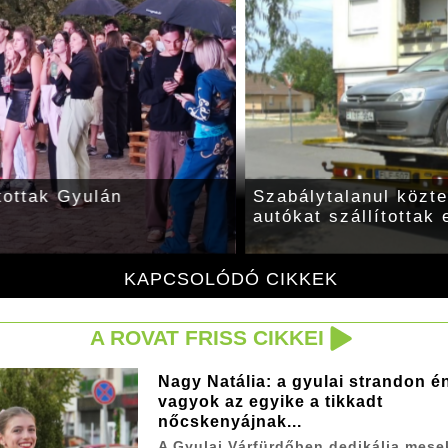
tak Gyulán
Szabálytalanul közterül
autókat szállítottak el 
KAPCSOLÓDÓ CIKKEK
A ROVAT FRISS CIKKEI
Nagy Natália: a gyulai strandon é
vagyok az egyike a tikkadt
nőcskenyájnak...
A Gyulai Várfürdőben dedikálja mese