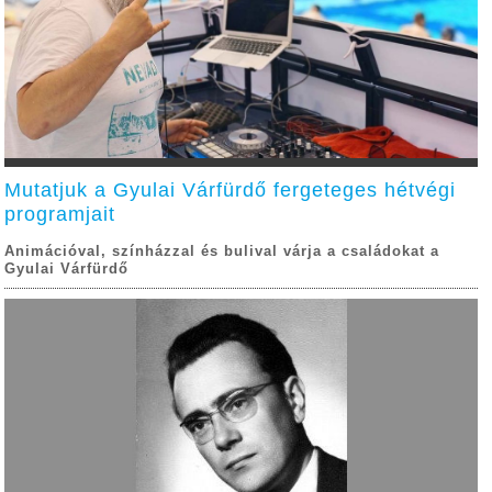
Mutatjuk a Gyulai Várfürdő fergeteges hétvégi
programjait
Animációval, színházzal és bulival várja a családokat a
Gyulai Várfürdő