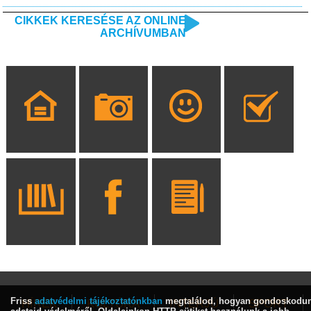
CIKKEK KERESÉSE AZ ONLINE
ARCHÍVUMBAN
Friss
adatvédelmi tájékoztatónkban
megtalálod, hogyan gondoskodu
HÍREK
KULTÚRA
INTERJÚ
SPORT