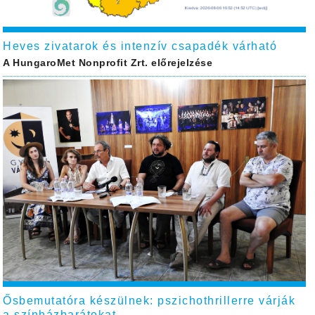
Heves zivatarok és intenzív csapadék várható
A HungaroMet Nonprofit Zrt. előrejelzése
Ősbemutatóra készülnek: pszichothrillerre várják
a színházbarátokat