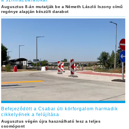
Augusztus 8-án mutatják be a Németh László Iszony című
regénye alapján készült darabot
Befejeződött a Csabai úti körforgalom harmadik
cikkelyének a felújítása
Augusztus végén újra használható lesz a teljes
csomópont