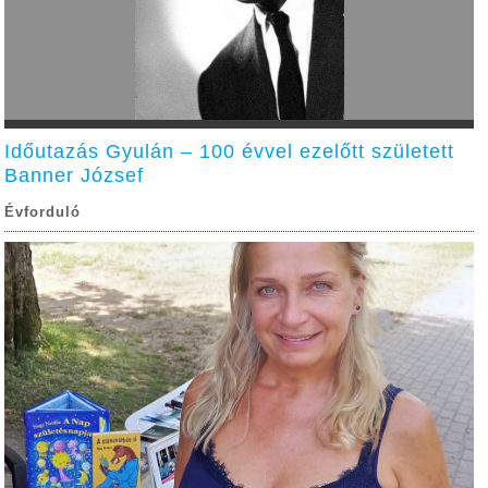
Időutazás Gyulán – 100 évvel ezelőtt született
Banner József
Évforduló