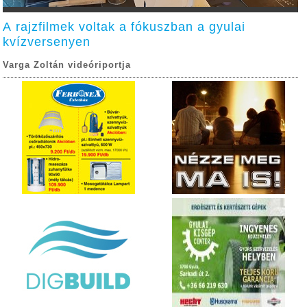
A rajzfilmek voltak a fókuszban a gyulai
kvízversenyen
Varga Zoltán videóriportja