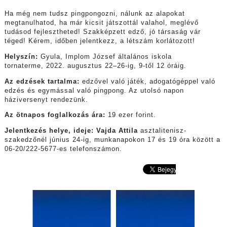
Ha még nem tudsz pingpongozni, nálunk az alapokat
megtanulhatod, ha már kicsit játszottál valahol, meglévő
tudásod fejlesztheted!
Szakképzett edző, jó társaság vár
téged!
Kérem, időben jelentkezz, a létszám korlátozott!
Helyszín:
Gyula,
Implom
József á
ltalános i
skola
tornaterme,
2022. augusztus 22–26-ig,
9-től
12
óráig
.
Az edzések tartalma:
e
dzővel való játék, adogatógéppel való
edzés és egymással való pingpong. Az utolsó napon
háziversenyt rendezünk.
Az ötnapos foglalkozás ára:
19 ezer forin
t.
Jelentkezés helye, ideje:
Vajda Attila
asztalitenisz-
szakedzőnél június 24-ig, munkanapokon 17 és 19 óra között a
06-20/222-5677-es telefonszámon.