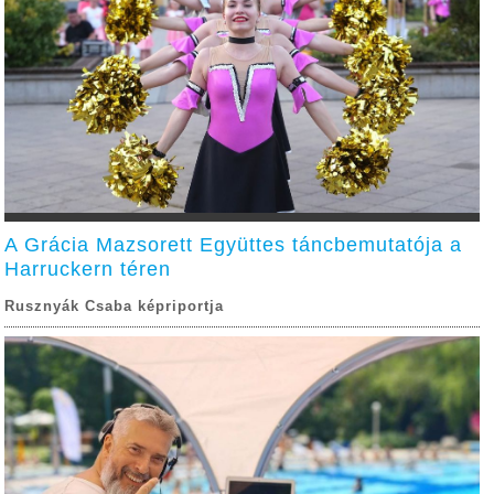
A Grácia Mazsorett Együttes táncbemutatója a
Harruckern téren
Rusznyák Csaba képriportja