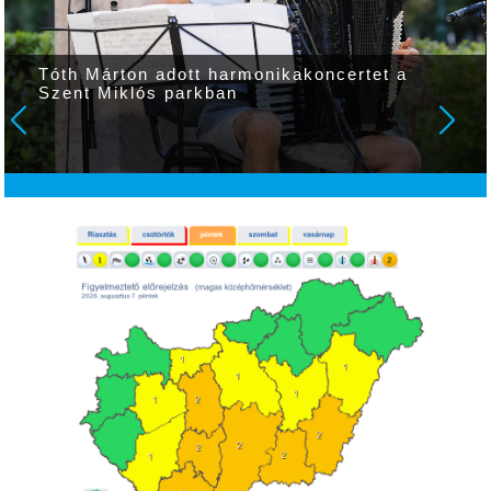
Tóth Márton adott harmonikakoncertet a
Szent Miklós parkban