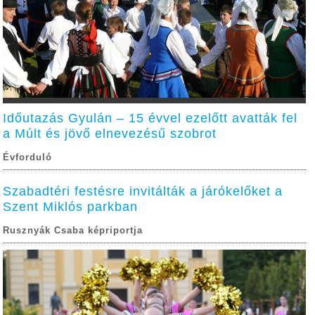
Időutazás Gyulán – 15 évvel ezelőtt avatták fel
a Múlt és jövő elnevezésű szobrot
Évforduló
Szabadtéri festésre invitálták a járókelőket a
Szent Miklós parkban
Rusznyák Csaba képriportja