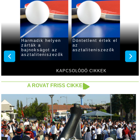
Harmadik helyen
Döntetlent értek el
Magab
a
zárták a
az
játékk
bajnokságot az
asztaliteniszezők
asztal
zezők
asztaliteniszezők
KAPCSOLÓDÓ CIKKEK
A ROVAT FRISS CIKKEI