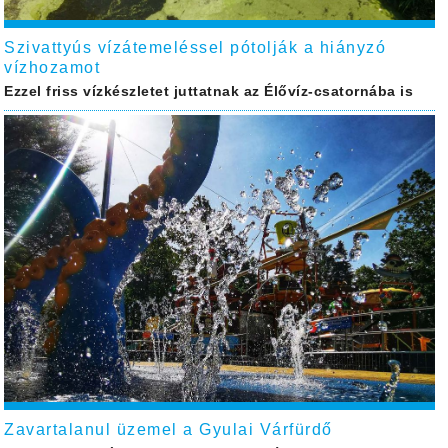
Szivattyús vízátemeléssel pótolják a hiányzó
vízhozamot
Ezzel friss vízkészletet juttatnak az Élővíz-csatornába is
Zavartalanul üzemel a Gyulai Várfürdő