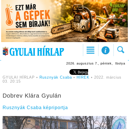
2026. augusztus 7., péntek, Ibolya
GYULAI HÍRLAP •
Rusznyák Csaba
•
HÍREK
• 2022. március
03. 20:15
Dobrev Klára Gyulán
Rusznyák Csaba képriportja