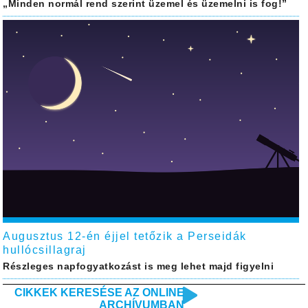
„Minden normál rend szerint üzemel és üzemelni is fog!”
Augusztus 12-én éjjel tetőzik a Perseidák
hullócsillagraj
Részleges napfogyatkozást is meg lehet majd figyelni
CIKKEK KERESÉSE AZ ONLINE
ARCHÍVUMBAN