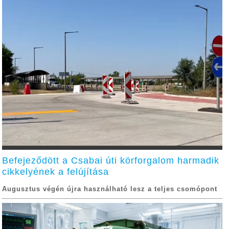
Befejeződött a Csabai úti körforgalom harmadik
cikkelyének a felújítása
Augusztus végén újra használható lesz a teljes csomópont