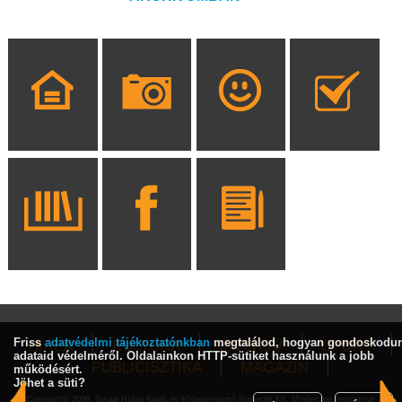
Friss
adatvédelmi tájékoztatónkban
megtalálod, hogyan gondoskodu
HÍREK
KULTÚRA
INTERJÚ
SPORT
adataid védelméről. Oldalainkon HTTP-sütiket használunk a jobb
PUBLICISZTIKA
MAGAZIN
működésért.
Jöhet a süti?
Copyright© 2009, Gyulai Hírlap Kiadó és Hírlapterjesztő Nonprofit Kft. Minden jog fenntartva!