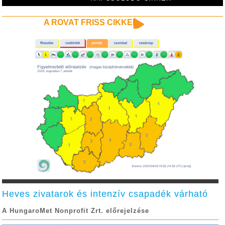
A ROVAT FRISS CIKKEI
Heves zivatarok és intenzív csapadék várható
A HungaroMet Nonprofit Zrt. előrejelzése