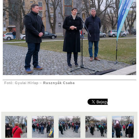
Fotó: Gyulai Hírlap –
Rusznyák Csaba