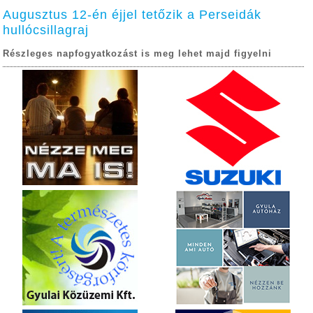
Augusztus 12-én éjjel tetőzik a Perseidák
hullócsillagraj
Részleges napfogyatkozást is meg lehet majd figyelni