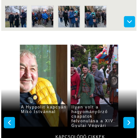
 a
A Hyppolit kapcsán
Ilyen volt a
Pontvá
Mikó Istvánnal
hagyományőrző
tartot
ndul az
csapatok
yulán!
felvonulása a XIV.
Gyulai Végvári
Napokon
KAPCSOLÓDÓ CIKKEK