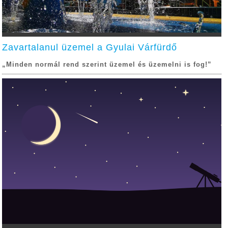
Zavartalanul üzemel a Gyulai Várfürdő
„Minden normál rend szerint üzemel és üzemelni is fog!”