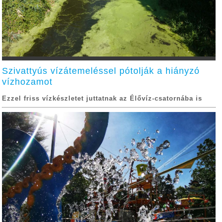
Szivattyús vízátemeléssel pótolják a hiányzó
vízhozamot
Ezzel friss vízkészletet juttatnak az Élővíz-csatornába is