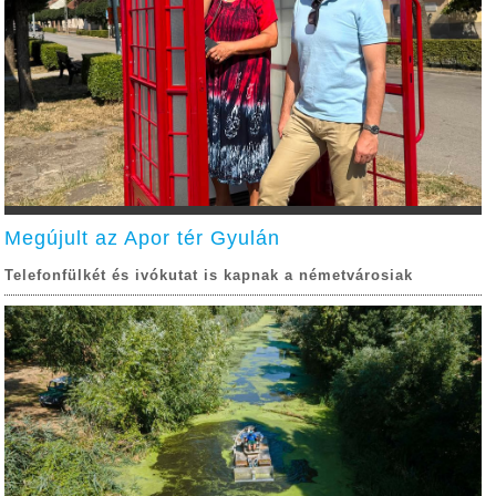
Megújult az Apor tér Gyulán
Telefonfülkét és ivókutat is kapnak a németvárosiak