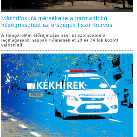
Másodfokúra mérsékelte a harmadfokú
hőségriasztást az országos tiszti főorvos
A HungaroMet előrejelzése szerint szombaton a
legmagasabb nappali hőmérséklet 29 és 34 fok között
valószínű