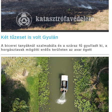
Két tűzeset is volt Gyulán
A bicerei tanyáknál szalmabála és a száraz fű gyulladt ki, a
horgásztavak mögötti erdős területen az avar égett