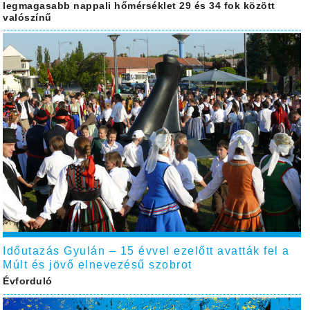
legmagasabb nappali hőmérséklet 29 és 34 fok között
valószínű
Időutazás Gyulán – 15 évvel ezelőtt avatták fel a
Múlt és jövő elnevezésű szobrot
Évforduló