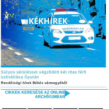
Súlyos sérüléssel végződött két ittas férfi
szóváltása Gyulán
Rendőrségi hírek Békés vármegyéből
CIKKEK KERESÉSE AZ ONLINE
ARCHÍVUMBAN