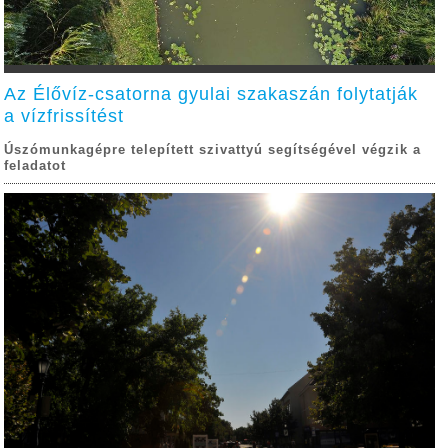
Az Élővíz-csatorna gyulai szakaszán folytatják
a vízfrissítést
Úszómunkagépre telepített szivattyú segítségével végzik a
feladatot