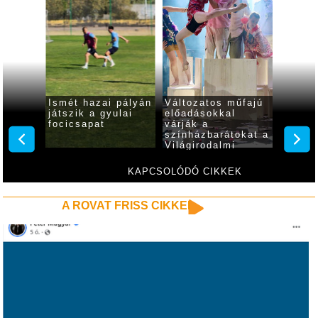
ogy mi
Ismét hazai pályán
Változatos műfajú
Mutatj
a
játszik a gyulai
előadásokkal
Várfür
ri
focicsapat
várják a
ferget
színházbarátokat a
progra
Világirodalmi
Klasszikusok
Fesztiválján
KAPCSOLÓDÓ CIKKEK
A ROVAT FRISS CIKKEI