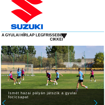
A GYULAI HÍRLAP LEGFRISSEBB
CIKKEI
Ismét hazai pályán játszik a gyulai
focicsapat