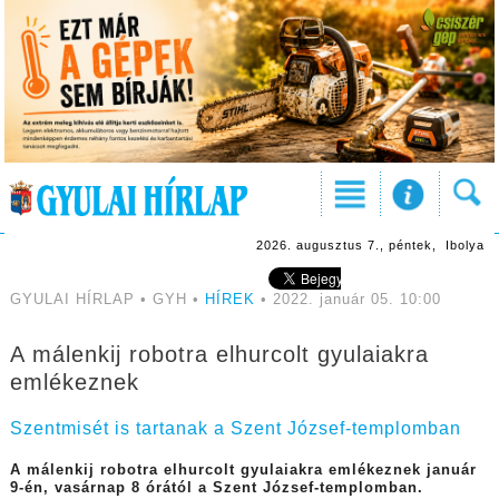
2026. augusztus 7., péntek, Ibolya
GYULAI HÍRLAP • GYH •
HÍREK
• 2022. január 05. 10:00
A málenkij robotra elhurcolt gyulaiakra
emlékeznek
Szentmisét is tartanak a Szent József-templomban
A málenkij robotra elhurcolt gyulaiakra emlékeznek január
9-én, vasárnap 8 órától a Szent József-templomban.