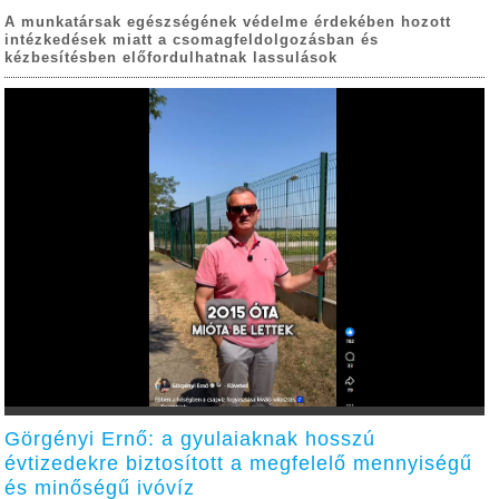
A munkatársak egészségének védelme érdekében hozott
intézkedések miatt a csomagfeldolgozásban és
kézbesítésben előfordulhatnak lassulások
Görgényi Ernő: a gyulaiaknak hosszú
évtizedekre biztosított a megfelelő mennyiségű
és minőségű ivóvíz