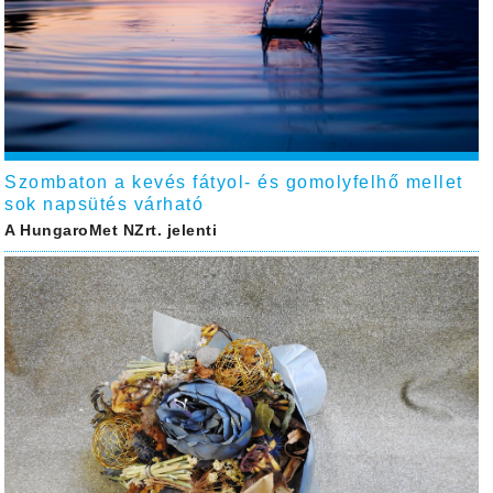
Szombaton a kevés fátyol- és gomolyfelhő mellet
sok napsütés várható
A HungaroMet NZrt. jelenti