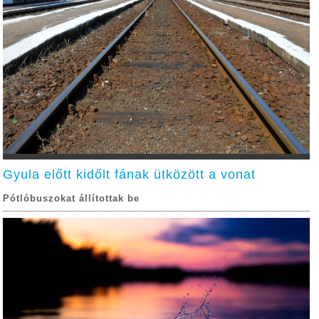
Gyula előtt kidőlt fának ütközött a vonat
Pótlóbuszokat állítottak be