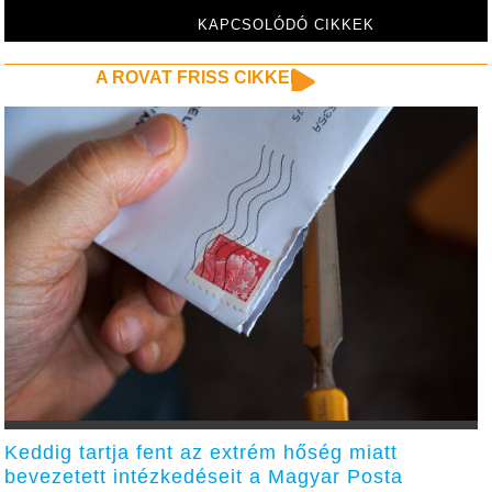
KAPCSOLÓDÓ CIKKEK
A ROVAT FRISS CIKKEI
Keddig tartja fent az extrém hőség miatt
bevezetett intézkedéseit a Magyar Posta