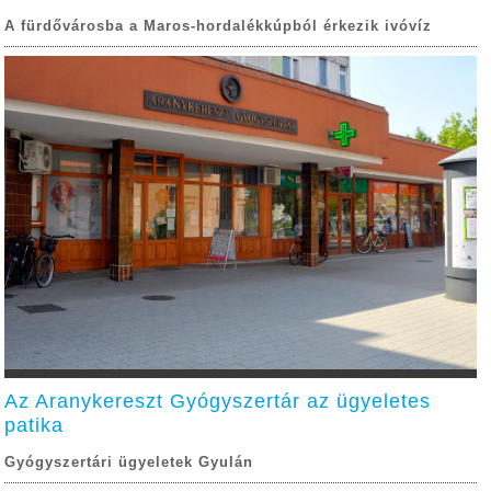
A fürdővárosba a Maros-hordalékkúpból érkezik ivóvíz
Az Aranykereszt Gyógyszertár az ügyeletes
patika
Gyógyszertári ügyeletek Gyulán