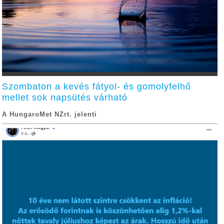
Szombaton a kevés fátyol- és gomolyfelhő
mellet sok napsütés várható
A HungaroMet NZrt. jelenti