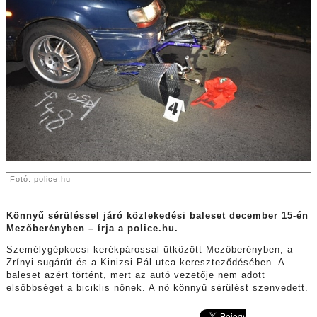
Fotó: police.hu
Könnyű sérüléssel járó közlekedési baleset december 15-én
Mezőberényben – írja a police.hu.
Személygépkocsi kerékpárossal ütközött Mezőberényben, a
Zrínyi sugárút és a Kinizsi Pál utca kereszteződésében. A
baleset azért történt, mert az autó vezetője nem adott
elsőbbséget a biciklis nőnek. A nő könnyű sérülést szenvedett.