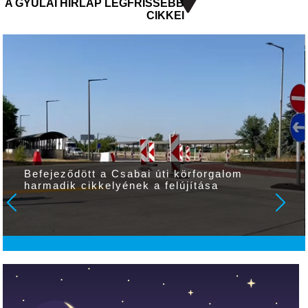
A GYULAI HÍRLAP LEGFRISSEBB
CIKKEI
Befejeződött a Csabai úti körforgalom
harmadik cikkelyének a felújítása