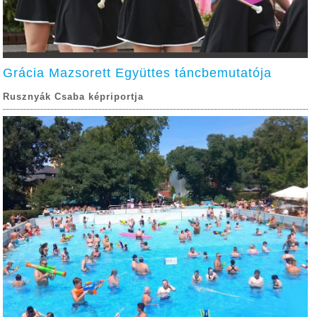
Grácia Mazsorett Együttes táncbemutatója
Rusznyák Csaba képriportja