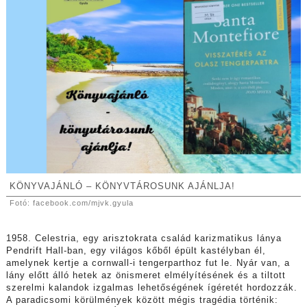
K
ÖNYVAJÁNLÓ – KÖNYVTÁROSUNK AJÁNLJA!
Fotó:
facebook.com/mjvk.gyula
1958. Celestria, egy arisztokrata család karizmatikus lánya
Pendrift Hall-ban, egy világos kőből épült kastélyban él,
amelynek kertje a cornwall-i tengerparthoz fut le. Nyár van, a
lány előtt álló hetek az önismeret elmélyítésének és a tiltott
szerelmi kalandok izgalmas lehetőségének ígéretét hordozzák.
A paradicsomi körülmények között mégis tragédia történik: