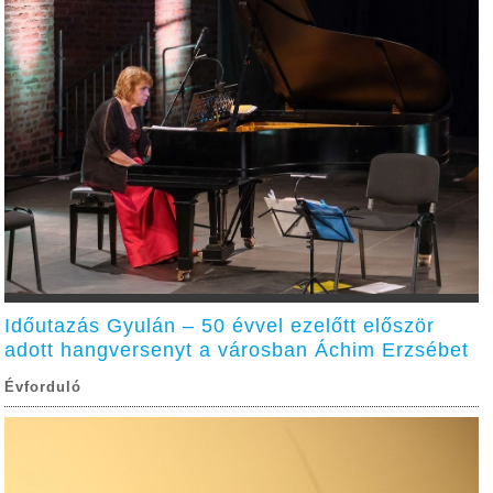
Időutazás Gyulán – 50 évvel ezelőtt először
adott hangversenyt a városban Áchim Erzsébet
Évforduló