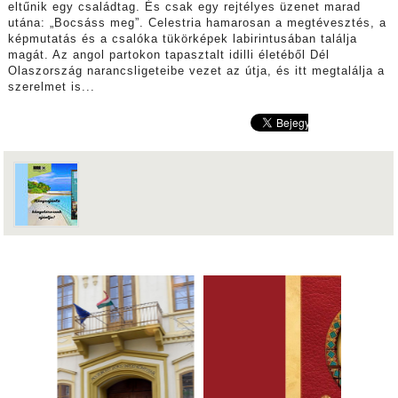
eltűnik egy családtag. És csak egy rejtélyes üzenet marad
utána: „Bocsáss meg”. Celestria hamarosan a megtévesztés, a
képmutatás és a csalóka tükörképek labirintusában találja
magát. Az angol partokon tapasztalt idilli életéből Dél
Olaszország narancsligeteibe vezet az útja, és itt megtalálja a
szerelmet is...