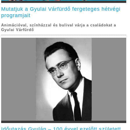
Mutatjuk a Gyulai Várfürdő fergeteges hétvégi
programjait
Animációval, színházzal és bulival várja a családokat a
Gyulai Várfürdő
Időutazás Gyulán – 100 évvel ezelőtt született