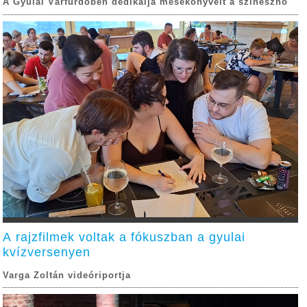
A Gyulai Várfürdőben dedikálja mesekönyveit a színésznő
A rajzfilmek voltak a fókuszban a gyulai
kvízversenyen
Varga Zoltán videóriportja