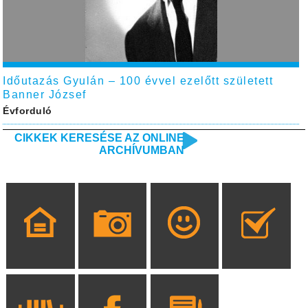
Időutazás Gyulán – 100 évvel ezelőtt született
Banner József
Évforduló
CIKKEK KERESÉSE AZ ONLINE
ARCHÍVUMBAN