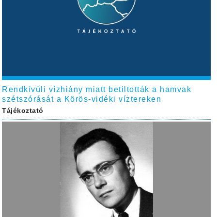
Rendkívüli vízhiány miatt betiltották a hamvak
szétszórását a Körös-vidéki víztereken
Tájékoztató