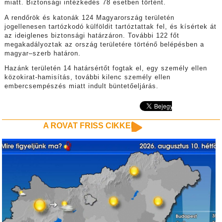
miatt. Biztonsági intézkedés 78 esetben történt.
A rendőrök és katonák 124 Magyarország területén
jogellenesen tartózkodó külföldit tartóztattak fel, és kísértek át
az ideiglenes biztonsági határzáron. További 122 főt
megakadályoztak az ország területére történő belépésben a
magyar–szerb határon.
Hazánk területén 14 határsértőt fogtak el, egy személy ellen
közokirat-hamisítás, további kilenc személy ellen
embercsempészés miatt indult büntetőeljárás.
A ROVAT FRISS CIKKEI