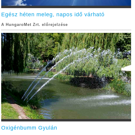
Egész héten meleg, napos idő várható
A HungaroMet Zrt. előrejelzése
Oxigénbumm Gyulán