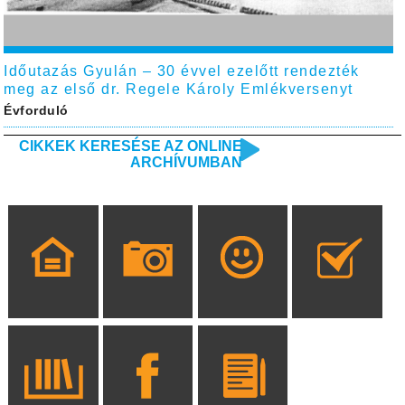
Időutazás Gyulán – 30 évvel ezelőtt rendezték
meg az első dr. Regele Károly Emlékversenyt
Évforduló
CIKKEK KERESÉSE AZ ONLINE
ARCHÍVUMBAN