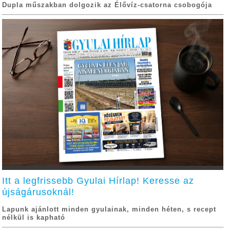
Dupla műszakban dolgozik az Élővíz-csatorna csobogója
Itt a legfrissebb Gyulai Hírlap! Keresse az
újságárusoknál!
Lapunk ajánlott minden gyulainak, minden héten, s recept
nélkül is kapható