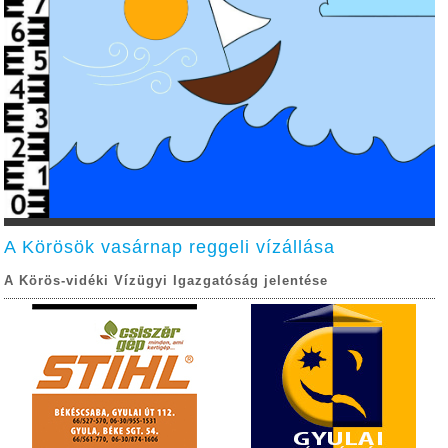
A Körösök vasárnap reggeli vízállása
A Körös-vidéki Vízügyi Igazgatóság jelentése