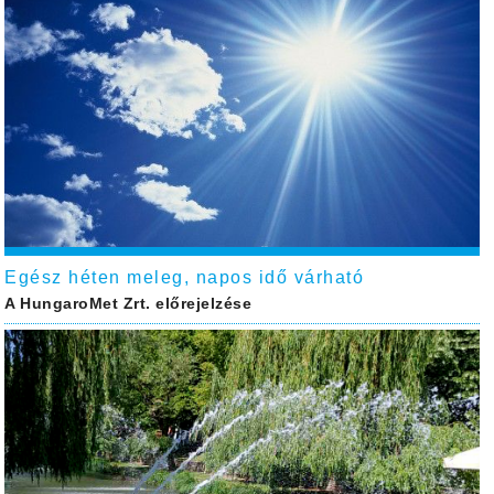
Egész héten meleg, napos idő várható
A HungaroMet Zrt. előrejelzése