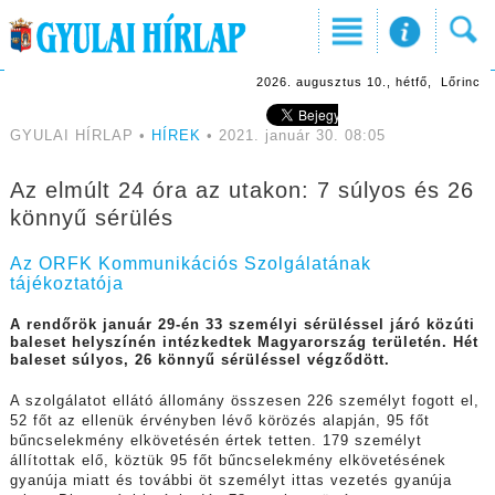
2026. augusztus 10., hétfő, Lőrinc
GYULAI HÍRLAP •
HÍREK
• 2021. január 30. 08:05
Az elmúlt 24 óra az utakon: 7 súlyos és 26
könnyű sérülés
Az ORFK Kommunikációs Szolgálatának
tájékoztatója
A rendőrök január 29-én 33 személyi sérüléssel járó közúti
baleset helyszínén intézkedtek Magyarország területén. Hét
baleset súlyos, 26 könnyű sérüléssel végződött.
A szolgálatot ellátó állomány összesen 226 személyt fogott el,
52 főt az ellenük érvényben lévő körözés alapján, 95 főt
bűncselekmény elkövetésén értek tetten. 179 személyt
állítottak elő, köztük 95 főt bűncselekmény elkövetésének
gyanúja miatt és további öt személyt ittas vezetés gyanúja