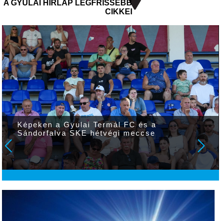
A GYULAI HÍRLAP LEGFRISSEBB
CIKKEI
Képeken a Gyulai Termál FC és a
Sándorfalva SKE hétvégi meccse