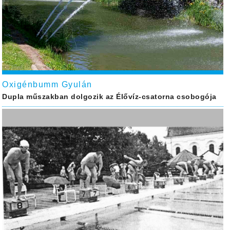
Oxigénbumm Gyulán
Dupla műszakban dolgozik az Élővíz-csatorna csobogója