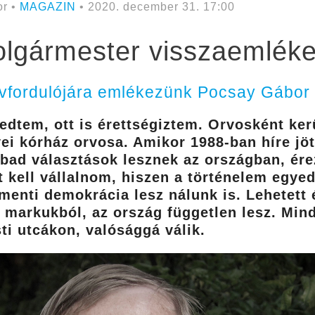
r •
MAGAZIN
• 2020. december 31. 17:00
olgármester visszaemlék
évfordulójára emlékezünk Pocsay Gábor 
dtem, ott is érettségiztem. Orvosként ker
i kórház orvosa. Amikor 1988-ban híre jött
abad választások lesznek az országban, ér
 kell vállalnom, hiszen a történelem egyed
enti demokrácia lesz nálunk is. Lehetett 
markukból, az ország független lesz. Mind
ti utcákon, valósággá válik.