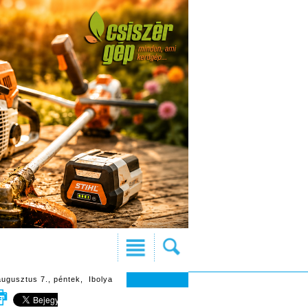
augusztus 7., péntek, Ibolya