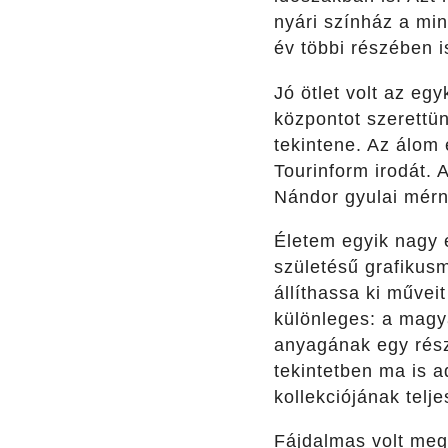
nyári színház a mi
év többi részében i
Jó ötlet volt az eg
központot szerettü
tekintene. Az álom 
Tourinform irodát. 
Nándor gyulai mérnö
Életem egyik nagy 
születésű grafikusm
állíthassa ki művei
különleges: a magya
anyagának egy rész
tekintetben ma is 
kollekciójának telje
Fájdalmas volt megé