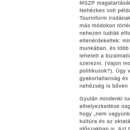
MSZP magatartását 
Nehézkes volt péld
Tourinform irodána
más módokon történ
nehezen tudták elfo
ellenérdekeltek: m
munkában, és több p
lehetett a bizalmat
szerezni. (Vajon mo
politikusok?). Úgy
gyakorlatlanság és
nehézség is bőven 
Gyulán mindenki tud
elhelyezkedése nag
hogy „nem vagyunk a
kultúra és az oktat
időszakban is. Azt