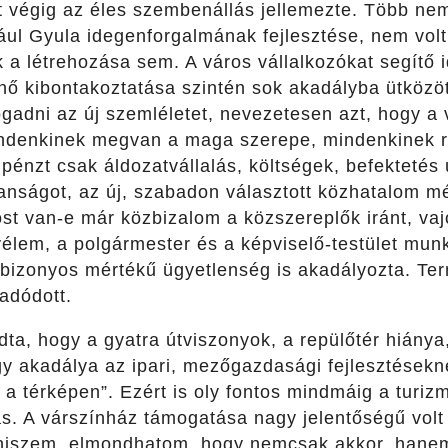
végig az éles szembenállás jellemezte. Több nem
ául Gyula idegenforgalmának fejlesztése, nem vo
k a létrehozása sem. A város vállalkozókat segítő
ő kibontakoztatása szintén sok akadályba ütközött
gadni az új szemléletet, nevezetesen azt, hogy a 
indenkinek megvan a maga szerepe, mindenkinek ré
énzt csak áldozatvállalás, költségek, befektetés ú
lanságot, az új, szabadon választott közhatalom m
st van-e már közbizalom a közszereplők iránt, vaj
 vélem, a polgármester és a képviselő-testület m
 bizonyos mértékű ügyetlenség is akadályozta. Te
adódott.
ta, hogy a gyatra útviszonyok, a repülőtér hiánya,
y akadálya az ipari, mezőgazdasági fejlesztésekn
 térképen”. Ezért is oly fontos mindmáig a turizm
ás. A várszínház támogatása nagy jelentőségű volt
 hiszem, elmondhatom, hogy nemcsak akkor, hanem