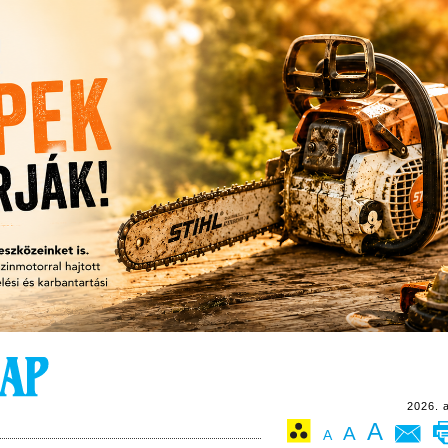
2026. 
A
A
A