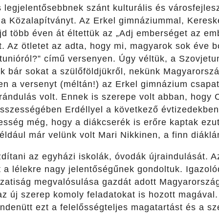
 legjelentősebbnek szánt kulturális és városfejlesz
a Közalapítványt. Az Erkel gimnáziummal, Keresk
d több éven át éltettük az „Adj emberséget az 
t. Az ötletet az adta, hogy mi, magyarok sok éve 
tunióról?” című versenyen. Úgy véltük, a Szovjet
nak bár sokat a szülőföldjükről, nekünk Magyarors
en a versenyt (méltán!) az Erkel gimnázium csapat
rándulás volt. Ennek is szerepe volt abban, hogy 
összességében Erdéllyel a következő évtizedekben
esség még, hogy a diákcserék is erőre kaptak ezut
ldául már velünk volt Mari Nikkinen, a finn diáklán
dítani az egyházi iskolák, óvodák újraindulását. 
 a lélekre nagy jelentőségűnek gondoltuk. Igazoló
zatiság megvalósulása gazdát adott Magyarorszá
z új szerep komoly feladatokat is hozott magáva
ndenütt ezt a felelősségteljes magatartást és a szé