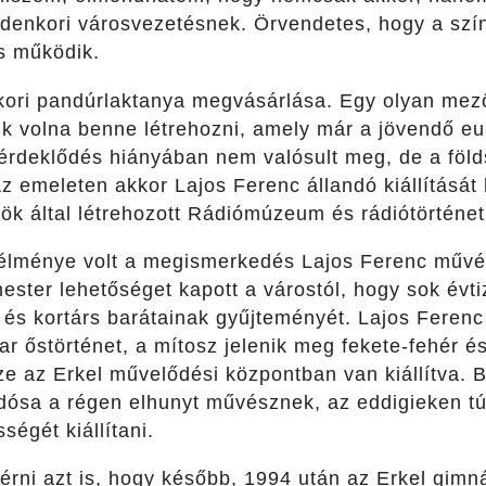
ndenkori városvezetésnek. Örvendetes, hogy a sz
s működik.
ykori pandúrlaktanya megvásárlása. Egy olyan mez
nk volna benne létrehozni, amely már a jövendő eu
érdeklődés hiányában nem valósult meg, de a földs
Az emeleten akkor Lajos Ferenc állandó kiállítását
k által létrehozott Rádiómúzeum és rádiótörténeti k
élménye volt a megismerkedés Lajos Ferenc művész
ester lehetőséget kapott a várostól, hogy sok évt
t és kortárs barátainak gyűjteményét. Lajos Ferenc
r őstörténet, a mítosz jelenik meg fekete-fehér é
e az Erkel művelődési központban van kiállítva. B
adósa a régen elhunyt művésznek, az eddigieken t
sségét kiállítani.
rni azt is, hogy később, 1994 után az Erkel gimn