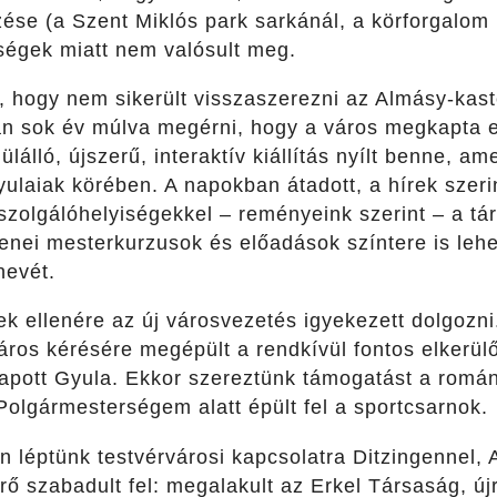
zése (a Szent Miklós park sarkánál, a körforgalom m
ltségek miatt nem valósult meg.
, hogy nem sikerült visszaszerezni az Almásy-kast
án sok év múlva megérni, hogy a város megkapta 
ülálló, újszerű, interaktív kiállítás nyílt benne, a
yulaiak körében. A napokban átadott, a hírek szer
iszolgálóhelyiségekkel – reményeink szerint – a 
nei mesterkurzusok és előadások színtere is lehet
nevét.
 ellenére az új városvezetés igyekezett dolgozni.
áros kérésére megépült a rendkívül fontos elkerülő
apott Gyula. Ekkor szereztünk támogatást a román
Polgármesterségem alatt épült fel a sportcsarnok.
 léptünk testvérvárosi kapcsolatra Ditzingennel, 
erő szabadult fel: megalakult az Erkel Társaság, újr