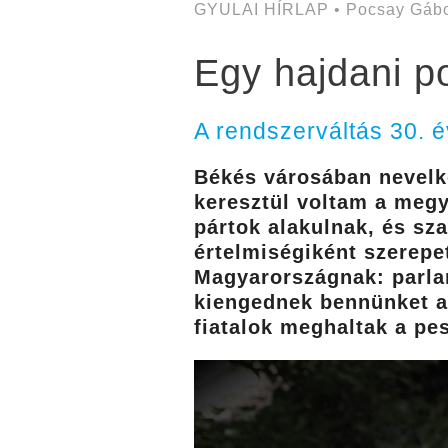
GYULAI HÍRLAP • Pocsay Gábo
Egy hajdani p
A rendszerváltás 30. 
Békés városában nevelke
keresztül voltam a megye
pártok alakulnak, és sz
értelmiségiként szerepet
Magyarországnak: parlam
kiengednek bennünket a 
fiatalok meghaltak a pes