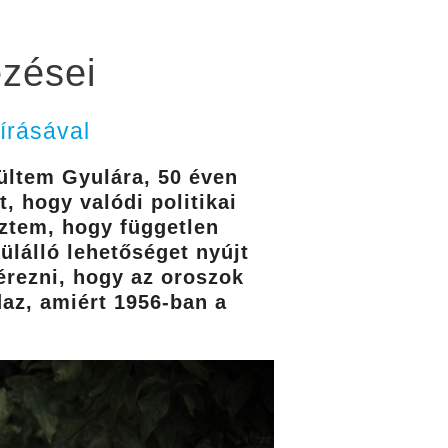
ezései
írásával
ültem Gyulára, 50 éven
, hogy valódi politikai
eztem, hogy független
ülálló lehetőséget nyújt
érezni, hogy az oroszok
az, amiért 1956-ban a