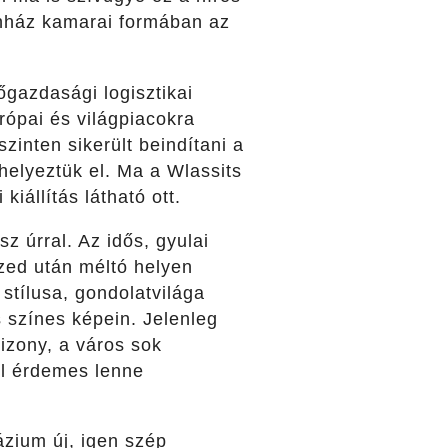
ínház kamarai formában az
őgazdasági logisztikai
rópai és világpiacokra
zinten sikerült beindítani a
 helyeztük el. Ma a Wlassits
iállítás látható ott.
 úrral. Az idős, gyulai
ized után méltó helyen
 stílusa, gondolatvilága
s színes képein. Jelenleg
izony, a város sok
úl érdemes lenne
ázium új, igen szép