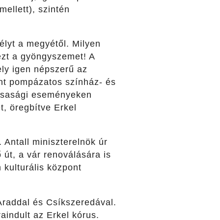
ellett), szintén
élyt a megyétől. Milyen
ezt a gyöngyszemet! A
mely igen népszerű az
int pompázatos színház- és
társasági eseményeken
, öregbítve Erkel
 Antall miniszterelnök úr
 út, a vár renoválására is
 kulturális központ
Araddal és Csíkszeredával.
aindult az Erkel kórus.