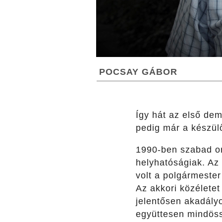
POCSAY GÁBOR
Így hát az első de
pedig már a készülő
1990-ben szabad or
helyhatóságiak. Az 
volt a polgármeste
Az akkori közéletet 
jelentősen akadály
együttesen mindöss