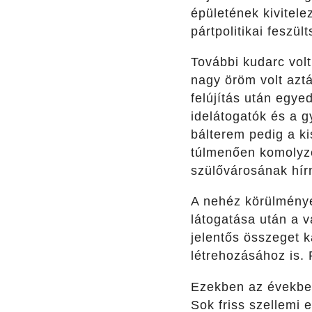
épületének kivitele
pártpolitikai feszü
További kudarc volt
nagy öröm volt azt
felújítás után egyed
idelátogatók és a g
bálterem pedig a k
túlmenően komolyze
szülővárosának hír
A nehéz körülmények
látogatása után a v
jelentős összeget k
létrehozásához is. 
Ezekben az években
Sok friss szellemi 