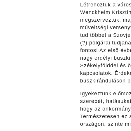
Létrehoztuk a város
Wenckheim Krisztin
megszerveztük, maj
műveltségi verseny
tud többet a Szovje
(?) polgárai tudja
fontos! Az első évb
nagy erdélyi buszki
Székelyfölddel és 
kapcsolatok. Érdek
buszkiránduláson pé
Igyekeztünk előmoz
szerepét, hatásukat
hogy az önkormány
Természetesen ez a
országon, szinte mi