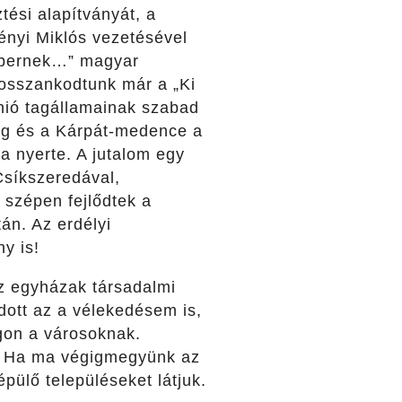
tési alapítványát, a
ényi Miklós vezetésével
embernek…” magyar
bosszankodtunk már a „Ki
unió tagállamainak szabad
zág és a Kárpát-medence a
a nyerte. A jutalom egy
Csíkszeredával,
 szépen fejlődtek a
án. Az erdélyi
y is!
Az egyházak társadalmi
dott az a vélekedésem is,
gon a városoknak.
l. Ha ma végigmegyünk az
pülő településeket látjuk.