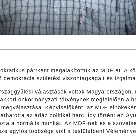
mokratikus pártként megalakítottuk az MDF-et. A k
 demokrácia születési viszontagságait és izgalmai
szággyűlési választások voltak Magyarországon, m
akkori önkormányzati törvénynek megfelelően a hel
r megválasztása. Képviselőként, az MDF elnökeként
áthatotta az ádáz politikai harc. Így történt ez Gyu
ozta a normális munkát. Az MDF-nek és a szövets
ze egyfős többsége volt a testületben! Vélemény