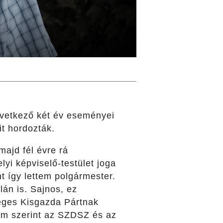
övetkező két év eseményei
t hordozták.
ajd fél évre rá
yi képviselő-testület joga
 így lettem polgármester.
lán is. Sajnos, ez
éges Kisgazda Pártnak
em szerint az SZDSZ és az