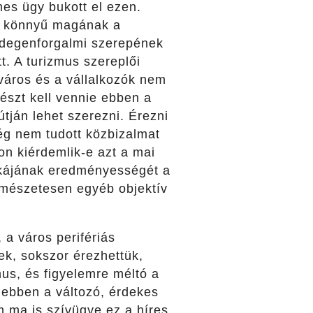
es ügy bukott el ezen.
lt könnyű magának a
 idegenforgalmi szerepének
. A turizmus szereplői
város és a vállalkozók nem
szt kell vennie ebben a
tján lehet szerezni. Érezni
ég nem tudott közbizalmat
on kiérdemlik-e azt a mai
unkájának eredményességét a
rmészetesen egyéb objektív
 a város perifériás
ek, sokszor érezhettük,
us, és figyelemre méltó a
 ebben a változó, érdekes
 ma is szívügye ez a híres