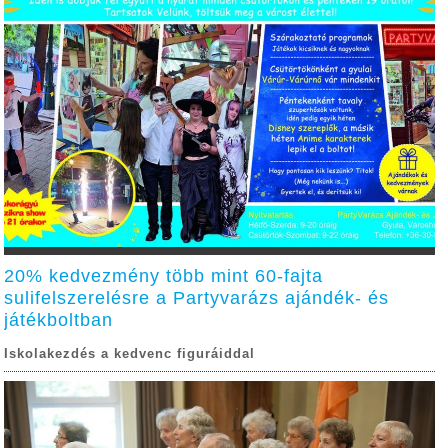
20% kedvezmény több mint 60-fajta
sulifelszerelésre a Partyvarázs ajándék- és
játékboltban
Iskolakezdés a kedvenc figuráiddal