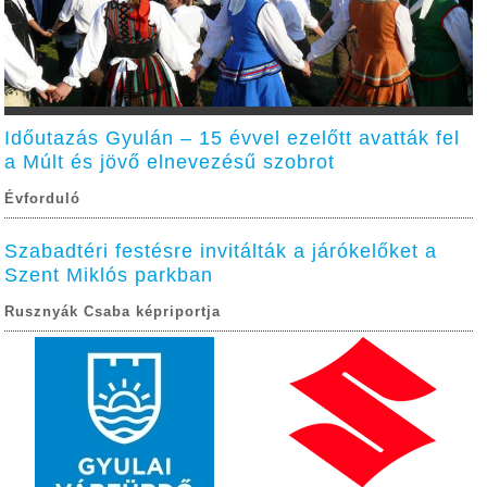
Időutazás Gyulán – 15 évvel ezelőtt avatták fel
a Múlt és jövő elnevezésű szobrot
Évforduló
Szabadtéri festésre invitálták a járókelőket a
Szent Miklós parkban
Rusznyák Csaba képriportja