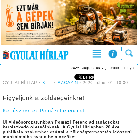
2026. augusztus 7., péntek, Ibolya
GYULAI HÍRLAP •
B. L.
•
MAGAZIN
• 2020. július 01. 18:30
Figyeljünk a zöldségeinkre!
Kertészpercek Pomázi Ferenccel
Új videósorozatunkban Pomázi Ferenc ad tanácsokat
kertészkedő olvasóinknak. A Gyulai Hírlapban 20 éve
publikáló szakember ezúttal a zöldségtermesztés időszerű
munkálataiba avatja be a nézőket.