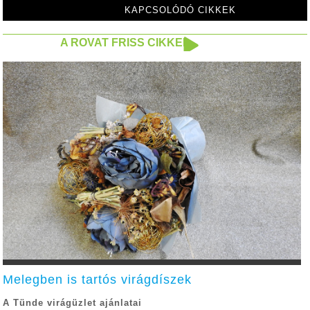
KAPCSOLÓDÓ CIKKEK
A ROVAT FRISS CIKKEI
Melegben is tartós virágdíszek
A Tünde virágüzlet ajánlatai