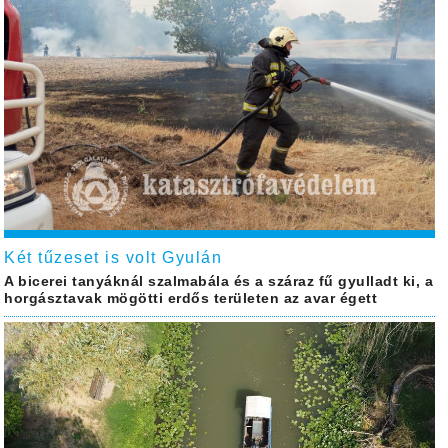
Két tűzeset is volt Gyulán
A bicerei tanyáknál szalmabála és a száraz fű gyulladt ki, a
horgásztavak mögötti erdős területen az avar égett