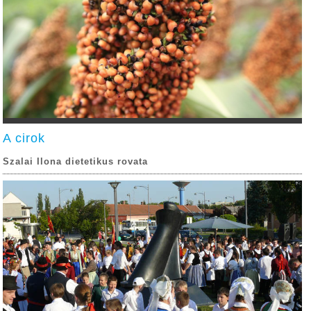
A cirok
Szalai Ilona dietetikus rovata