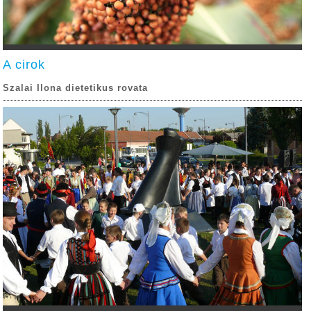
A cirok
Szalai Ilona dietetikus rovata