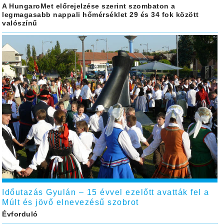
A HungaroMet előrejelzése szerint szombaton a
legmagasabb nappali hőmérséklet 29 és 34 fok között
valószínű
Időutazás Gyulán – 15 évvel ezelőtt avatták fel a
Múlt és jövő elnevezésű szobrot
Évforduló