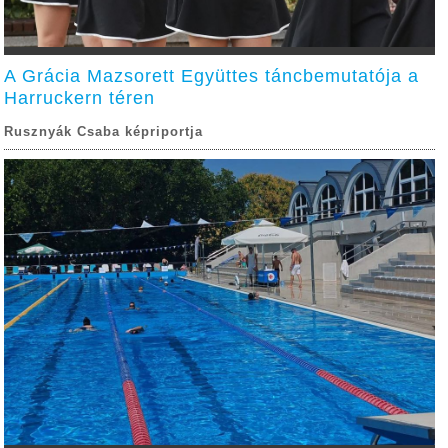
A Grácia Mazsorett Együttes táncbemutatója a
Harruckern téren
Rusznyák Csaba képriportja