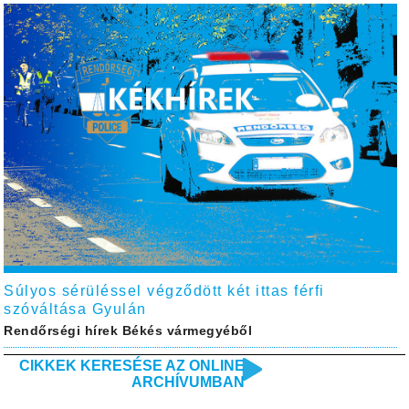
Súlyos sérüléssel végződött két ittas férfi
szóváltása Gyulán
Rendőrségi hírek Békés vármegyéből
CIKKEK KERESÉSE AZ ONLINE
ARCHÍVUMBAN