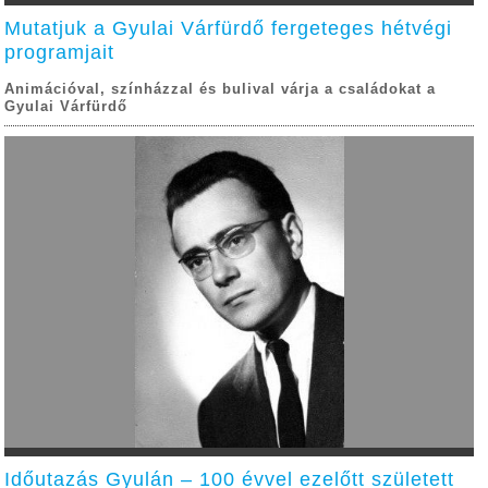
Mutatjuk a Gyulai Várfürdő fergeteges hétvégi
programjait
Animációval, színházzal és bulival várja a családokat a
Gyulai Várfürdő
Időutazás Gyulán – 100 évvel ezelőtt született