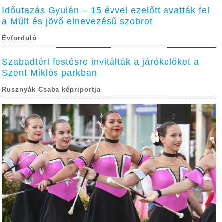
Időutazás Gyulán – 15 évvel ezelőtt avatták fel
a Múlt és jövő elnevezésű szobrot
Évforduló
Szabadtéri festésre invitálták a járókelőket a
Szent Miklós parkban
Rusznyák Csaba képriportja