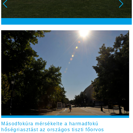
Másodfokúra mérsékelte a harmadfokú
hőségriasztást az országos tiszti főorvos