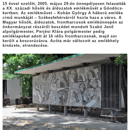
15 évvel ezelőtt, 2005. május 29-én ünnepélyesen felavatták
a XX. századi hősök és áldozatok emlékművét a Göndöcs-
kertben. Az emlékművet – Kohán György A háború emléke
című munkáját – Székesfehérvárról hozta haza a város. A
Magyar hősök, áldozatok, frontharcosok emlékünnepén az
önkormányzat részéről beszédet mondott Szabó Jenő
alpolgármester, Perjési Klára polgármester pedig
emléklapokat adott át 16 idős frontharcosnak, majd sor
került a koszorúzásra. Azóta már változott az emlékhely
kinézete, elrendezése.