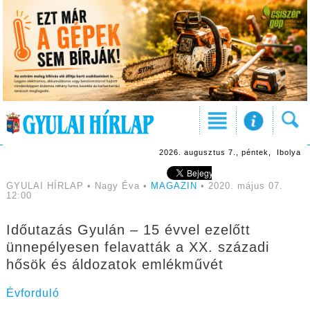
2026. augusztus 7., péntek, Ibolya
GYULAI HÍRLAP • Nagy Éva •
MAGAZIN
• 2020. május 07.
12:00
Időutazás Gyulán – 15 évvel ezelőtt
ünnepélyesen felavatták a XX. századi
hősök és áldozatok emlékművét
Évforduló