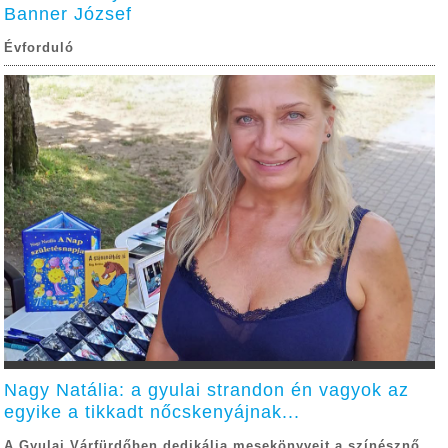
Banner József
Évforduló
Nagy Natália: a gyulai strandon én vagyok az
egyike a tikkadt nőcskenyájnak...
A Gyulai Várfürdőben dedikálja mesekönyveit a színésznő