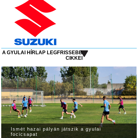
A GYULAI HÍRLAP LEGFRISSEBB
CIKKEI
Ismét hazai pályán játszik a gyulai
focicsapat