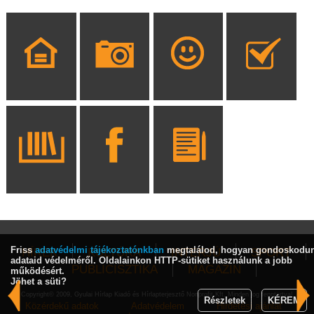
Friss
adatvédelmi tájékoztatónkban
megtalálod, hogyan gondoskodu
HÍREK
KULTÚRA
INTERJÚ
SPORT
adataid védelméről. Oldalainkon HTTP-sütiket használunk a jobb
PUBLICISZTIKA
MAGAZIN
működésért.
Jöhet a süti?
Copyright© 2009, Gyulai Hírlap Kiadó és Hírlapterjesztő Nonprofit Kft. Minden jog fenntartva!
Részletek
KÉREM
Közérdekű adatok
Adatvédelem
Hirdetési ajánlat