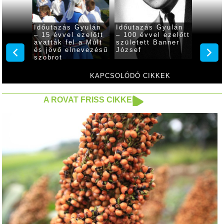
yulán
Időutazás Gyulán
Időutazás Gyulán
Időuta
zelőtt
– 15 évvel ezelőtt
– 100 évvel ezelőtt
– 50 é
avatták fel a Múlt
született Banner
előszö
nt
és jövő elnevezésű
József
hangve
szobrot
város
Erzséb
KAPCSOLÓDÓ CIKKEK
A ROVAT FRISS CIKKEI