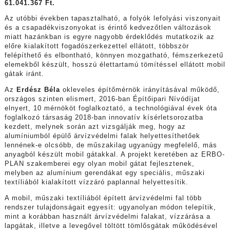
61.041.367 Ft.
Az utóbbi években tapasztalható, a folyók lefolyási viszonyait
és a csapadékviszonyokat is érintő kedvezőtlen változások
miatt hazánkban is egyre nagyobb érdeklődés mutatkozik az
előre kialakított fogadószerkezettel ellátott, többször
felépíthető és elbontható, könnyen mozgatható, fémszerkezetű
elemekből készült, hosszú élettartamú tömítéssel ellátott mobil
gátak iránt.
Az
Erdész Béla
okleveles építőmérnök irányításával működő,
országos szinten elismert, 2016-ban Építőipari Nívódíjat
elnyert, 10 mérnököt foglalkoztató, a technológiával évek óta
foglalkozó társaság 2018-ban innovatív kísérletsorozatba
kezdett, melynek során azt vizsgálják meg, hogy az
alumíniumból épülő árvízvédelmi falak helyettesíthetőek
lennének-e olcsóbb, de műszakilag ugyanúgy megfelelő, más
anyagból készült mobil gátakkal. A projekt keretében az ERBO-
PLAN szakemberei egy olyan mobil gátat fejlesztenek,
melyben az alumínium gerendákat egy speciális, műszaki
textíliából kialakított vízzáró paplannal helyettesítik.
A mobil, műszaki textíliából épített árvízvédelmi fal több
rendszer tulajdonságait egyesít: ugyanolyan módon telepítik,
mint a korábban használt árvízvédelmi falakat, vízzárása a
lapgátak, illetve a levegővel töltött tömlősgátak működésével