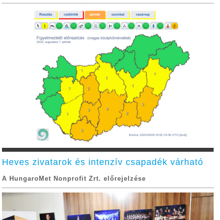
Heves zivatarok és intenzív csapadék várható
A HungaroMet Nonprofit Zrt. előrejelzése