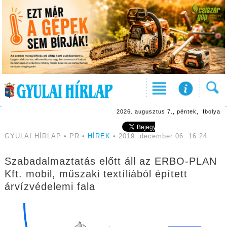
2026. augusztus 7., péntek, Ibolya
GYULAI HÍRLAP • PR •
HÍREK
• 2019. december 06. 16:24
Szabadalmaztatás előtt áll az ERBO-PLAN
Kft. mobil, műszaki textíliából épített
árvízvédelemi fala