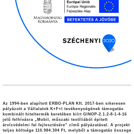
Az 1994-ben alapított ERBO-PLAN Kft. 2017-ben sikeresen
pályázott a Vállalatok K+F+I tevékenységének támogatás
kombinált hiteltermék keretében kiírt GINOP-2.1.2-8-1-4-16
jelű felhívásra „Mobil, műszaki textíliából épített
árvízvédelmi fal fejlesztésére” című pályázatával. A projekt
teljes költsége 110.984.304 Ft, melyből a támogatás összege