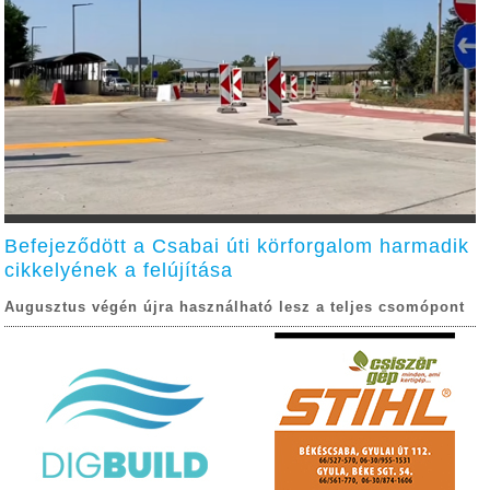
Befejeződött a Csabai úti körforgalom harmadik
cikkelyének a felújítása
Augusztus végén újra használható lesz a teljes csomópont