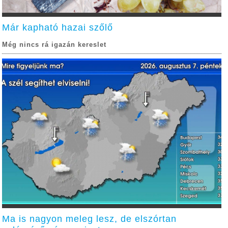
Már kapható hazai szőlő
Még nincs rá igazán kereslet
Ma is nagyon meleg lesz, de elszórtan