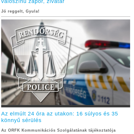
valószínű zápor, zivatar
Jó reggelt, Gyula!
Az elmúlt 24 óra az utakon: 16 súlyos és 35
könnyű sérülés
Az ORFK Kommunikációs Szolgálatának tájékoztatója