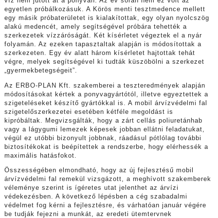
víz nem jutott át a ponyván. Az év során nem ez volt az
egyetlen próbálkozásuk. A Körös menti tesztmedence mellett
egy másik próbaterületet is kialakítottak, egy olyan nyolcszög
alakú medencét, amely segítségével próbára tehették a
szerkezetek vízzáróságát. Két kísérletet végeztek el a nyár
folyamán. Az ezeken tapasztaltak alapján is módosítottak a
szerkezeten. Egy év alatt három kísérletet hajtottak tehát
végre, melyek segítségével ki tudták küszöbölni a szerkezet
„gyermekbetegségeit”.
Az ERBO-PLAN Kft. szakemberei a teszteredmények alapján
módosításokat kértek a ponyvagyártótól, illetve egyeztettek a
szigeteléseket készítő gyártókkal is. A mobil árvízvédelmi fal
szigetelőszerkezetei esetében kétféle megoldást is
kipróbáltak. Megvizsgálták, hogy a zárt cellás poliuretánhab
vagy a lágygumi lemezek képesek jobban ellátni feladatukat,
végül ez utóbbi bizonyult jobbnak, ráadásul pótlólag további
biztosítékokat is beépítettek a rendszerbe, hogy elérhessék a
maximális hatásfokot.
Összességében elmondható, hogy az új fejlesztésű mobil
árvízvédelmi fal remekül vizsgázott, a meghívott szakemberek
véleménye szerint is ígéretes utat jelenthet az árvízi
védekezésben. A következő lépésben a cég szabadalmi
védelmet fog kérni a fejlesztésre, és várhatóan január végére
be tudják fejezni a munkát, az eredeti ütemtervnek