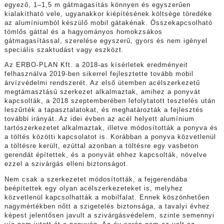
egyező, 1–1,5 m gátmagasítás könnyen és egyszerűen
kialakítható vele, ugyanakkor kiépítésének költsége töredéke
az alumíniumból készülő mobil gátakénak. Összekapcsolható
tömlős gáttal és a hagyományos homokzsákos
gátmagasítással, szerelése egyszerű, gyors és nem igényel
speciális szaktudást vagy eszközt.
Az ERBO-PLAN Kft. a 2018-as kísérletek eredményeit
felhasználva 2019-ben sikerrel fejlesztette tovább mobil
árvízvédelmi rendszerét. Az első ütemben acélszerkezetű
megtámasztású szerkezet alkalmaztak, amihez a ponyvát
kapcsolták, a 2018 szeptemberében lefolytatott tesztelés után
leszűrték a tapasztalatokat, és meghatározták a fejlesztés
további irányát. Az idei évben az acél helyett alumínium
tartószerkezetet alkalmaztak, illetve módosították a ponyva és
a töltés közötti kapcsolatot is. Korábban a ponyva közvetlenül
a töltésre került, ezúttal azonban a töltésre egy vasbeton
gerendát építettek, és a ponyvát ehhez kapcsolták, növelve
ezzel a szivárgás elleni biztonságot.
Nem csak a szerkezetet módosították, a fejgerendába
beépítettek egy olyan acélszerkezeteket is, melyhez
közvetlenül kapcsolhatták a mobilfalat. Ennek köszönhetően
nagymértékben nőtt a szigetelés biztonsága, a tavalyi évhez
képest jelentősen javult a szivárgásvédelem, szinte semennyi