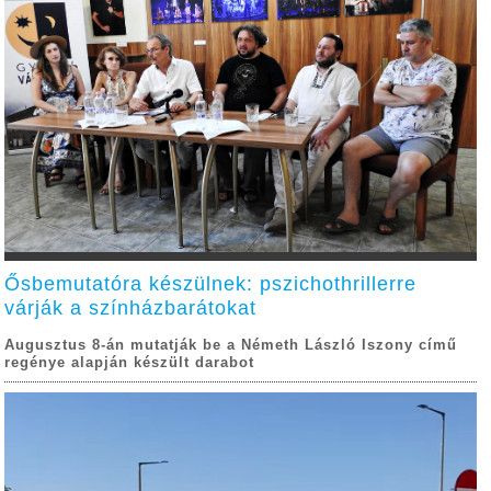
Ősbemutatóra készülnek: pszichothrillerre
várják a színházbarátokat
Augusztus 8-án mutatják be a Németh László Iszony című
regénye alapján készült darabot