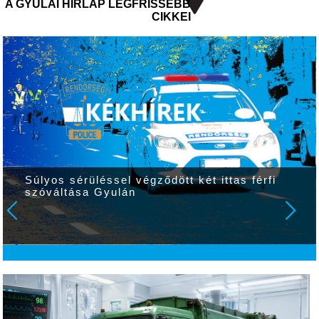
A GYULAI HÍRLAP LEGFRISSEBB
CIKKEI
Súlyos sérüléssel végződött két ittas férfi
szóváltása Gyulán