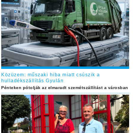
Közüzem: műszaki hiba miatt csúszik a
hulladékszállítás Gyulán
Pénteken pótolják az elmaradt szemétszállítást a városban