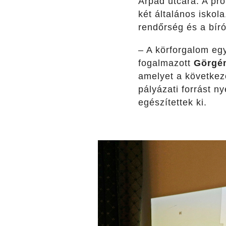
Árpád utcára. A pro
két általános iskol
rendőrség és a bíró
– A körforgalom egy
fogalmazott
Görgén
amelyet a következő
pályázati forrást n
egészítettek ki.