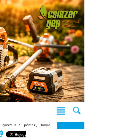
augusztus 7., péntek, Ibolya