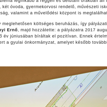
bléma leginkább a reggeli és délutáni órákban áll
a, két óvoda, gyermekorvosi rendelő, művészeti isk
ság, valamint a művelődési központ is megtalálha
 meglehetősen költséges beruházás, így pályázati ki
yi Ernő
, majd hozzátette: a pályázatra 2017 aug
 év júniusában bíráltak el pozitívan. Ennek értelm
yert a gyulai önkormányzat, amelyet később további 