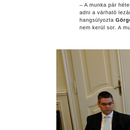
– A munka pár héte
adni a várható lez
hangsúlyozta
Görg
nem kerül sor. A mu