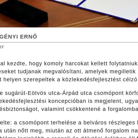
GÉNYI ERNŐ
er
al kezdte, hogy komoly harcokat kellett folytatniu
éseket tudjanak megvalósítani, amelyek megilletik
t helyen szerepeltek a közlekedésfejlesztést célz
e sugárút-Eötvös utca-Árpád utca csomópont körf
ekedésfejlesztési koncepcióban is megjelent, ugya
sbiztonságot, valamint csökkentené a forgalomban 
elte: a csomópont terhelése a belváros részleges 
a után nőtt meg, miután az ott átmenő forgalom na