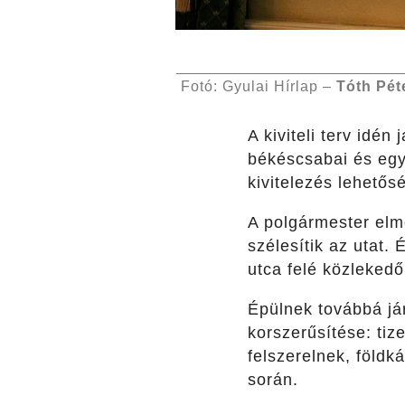
Fotó: Gyulai Hírlap –
Tóth Pét
A kiviteli terv idén
békéscsabai és egy g
kivitelezés lehetős
A polgármester elmo
szélesítik az utat
utca felé közlekedő
Épülnek továbbá jár
korszerűsítése: tiz
felszerelnek, földk
során.