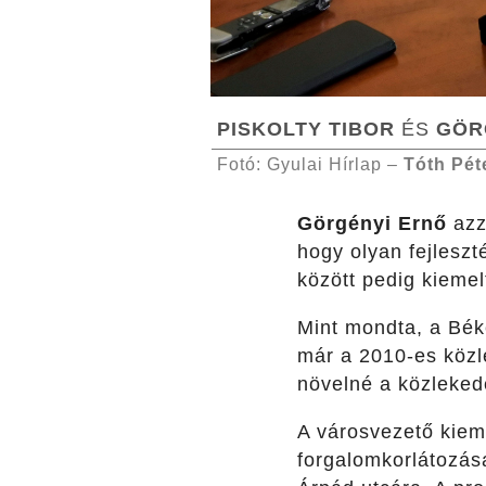
PISKOLTY TIBOR
ÉS
GÖR
Fotó: Gyulai Hírlap –
Tóth Pét
Görgényi Ernő
azz
hogy olyan fejleszt
között pedig kiemel
Mint mondta, a Bék
már a 2010-es közl
növelné a közlekedé
A városvezető kiem
forgalomkorlátozás