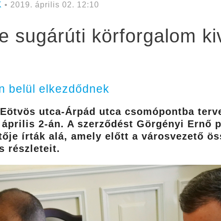
K
• 2019. április 02. 12:10
e sugárúti körforgalom kiv
n belül elkezdődnek
-Eötvös utca-Árpád utca csomópontba terv
 április 2-án. A szerződést Görgényi Ernő 
etője írták alá, amely előtt a városvezető ö
 részleteit.