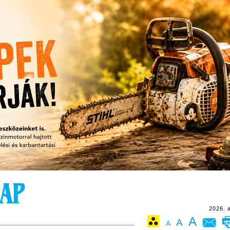
2026. 
A
A
A