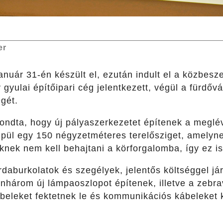
er
 január 31-én készült el, ezután indult el a közbesz
yulai építőipari cég jelentkezett, végül a fürdővár
égét.
ndta, hogy új pályaszerkezetet építenek a meglévő
. Épül egy 150 négyzetméteres terelősziget, amely
knek nem kell behajtani a körforgalomba, így ez is
daburkolatok és szegélyek, jelentős költséggel jár
enhárom új lámpaoszlopot építenek, illetve a zebrav
ábeleket fektetnek le és kommunikációs kábeleket ke