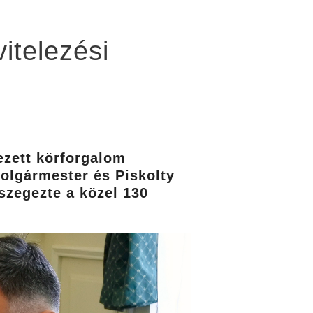
itelezési
ezett körforgalom
polgármester és Piskolty
sszegezte a közel 130