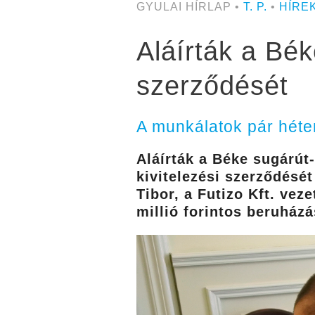
GYULAI HÍRLAP •
T. P.
•
HÍRE
Aláírták a Bék
szerződését
A munkálatok pár héte
Aláírták a Béke sugárút
kivitelezési szerződését
Tibor, a Futizo Kft. vez
millió forintos beruházás