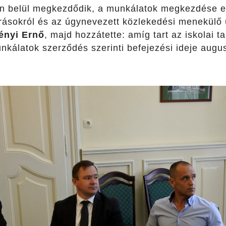
n belül megkezdődik, a munkálatok megkezdése elő
árásokról és az úgynevezett közlekedési menekülő 
ényi Ernő
, majd hozzátette: amíg tart az iskolai t
nkálatok szerződés szerinti befejezési ideje augu