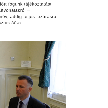
tt fogunk tájékoztatást
útvonalakról –
anév, addig teljes lezárásra
sztus 30-a.