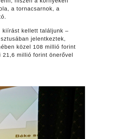
 fenn, hiszen a környéken
ola, a tornacsarnok, a
tó.
írást kellett találjunk –
usztusában jelentkeztek,
ében közel 108 millió forint
21,6 millió forint önerővel