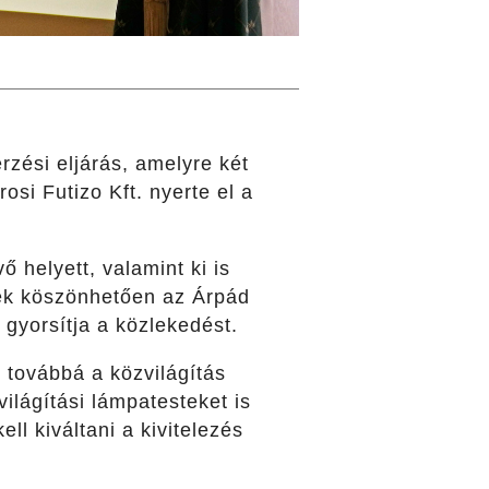
erzési eljárás, amelyre két
osi Futizo Kft. nyerte el a
 helyett, valamint ki is
nek köszönhetően az Árpád
 gyorsítja a közlekedést.
 továbbá a közvilágítás
ilágítási lámpatesteket is
ll kiváltani a kivitelezés