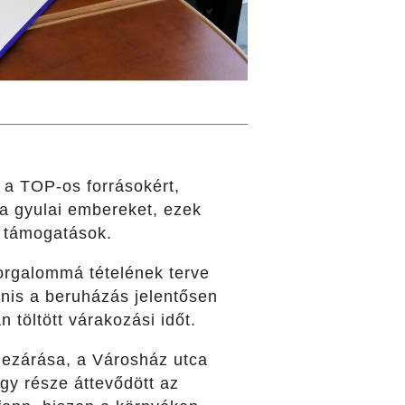
k a TOP-os forrásokért,
 a gyulai embereket, ezek
ó támogatások.
orgalommá tételének terve
nis a beruházás jelentősen
töltött várakozási időt.
lezárása, a Városház utca
gy része áttevődött az