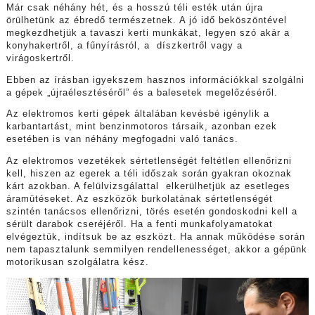
Már csak néhány hét, és a hosszú téli esték után újra
örülhetünk az ébredő természetnek. A jó idő beköszöntével
megkezdhetjük a tavaszi kerti munkákat, legyen szó akár a
konyhakertről, a fűnyírásról, a díszkertről vagy a
virágoskertről.
Ebben az írásban igyekszem hasznos információkkal szolgálni
a gépek „újraélesztéséről” és a balesetek megelőzéséről.
Az elektromos kerti gépek általában kevésbé igénylik a
karbantartást, mint benzinmotoros társaik, azonban ezek
esetében is van néhány megfogadni való tanács.
Az elektromos vezetékek sértetlenségét feltétlen ellenőrizni
kell, hiszen az egerek a téli időszak során gyakran okoznak
kárt azokban. A felülvizsgálattal elkerülhetjük az esetleges
áramütéseket. Az eszközök burkolatának sértetlenségét
szintén tanácsos ellenőrizni, törés esetén gondoskodni kell a
sérült darabok cseréjéről. Ha a fenti munkafolyamatokat
elvégeztük, indítsuk be az eszközt. Ha annak működése során
nem tapasztalunk semmilyen rendellenességet, akkor a gépünk
motorikusan szolgálatra kész.