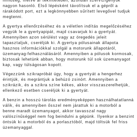
minőség, illetve ár tekintetében, azonban szervizigényük
nagyon hasonló. Első lépésként távolítsuk el a gépről a
rárakódott port, ezt a legkönnyebben sűrített levegővel tudjuk
megtenni.
A gyertya ellenőrzéséhez és a véletlen indítás megelőzéséhez
vegyük le a gyertyapipát, majd csavarjuk ki a gyertyát.
Amennyiben azon sérülést vagy az öregedés jeleit
tapasztaljuk, cseréljük ki. A gyertya pólusainak állapota
hasznos információkkal szolgál a motorunk állapotáról,
üzemanyag-felhasználásáról. Amennyiben a pólusok kormosak,
biztosak lehetünk abban, hogy motorunk túl sok üzemanyagot
kap, vagy túlságosan kopott.
Végezzünk szikrapróbát úgy, hogy a gyertyát a hengerhez
érintjük, és megrántjuk a behúzó zsinórt. Amennyiben a
szikrázik, és a szikra színe kékes, akkor visszaszerelhetjük,
ellenkező esetben cseréljük ki a gyertyát.
A benzin a hosszú tárolás eredményeképpen használhatatlanná
válik, és amennyiben ősszel nem járattuk ki a motorból a
benne maradt üzemanyagot, akkor tavasszal nagy
valószínűséggel nem fog beindulni a gépünk. Ilyenkor a benzint
öntsük ki a motorból és a porlasztóból, majd töltsük fel friss
üzemanyaggal.