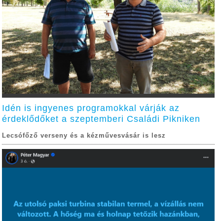
Idén is ingyenes programokkal várják az
érdeklődőket a szeptemberi Családi Pikniken
Lecsófőző verseny és a kézművesvásár is lesz