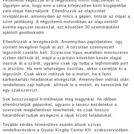
Feltétlenül végezzük el a négyütemű motor olajcseréjét is.
Ügyeljen arra, hogy erre a célra kifejezetten kerti kisgépekbe
való olajat használjunk. Ellenőrizzük az olajszintet
nívópálcával, amennyiben az nincs a gépen, öntsük az olajat a
szint jelöléséig. A négyütemű motorokban az olajcseréről
évente egyszer tavasszal, ezt követően 30 üzemóránként
ajánlott gondoskodni.
Ellenőrizzük a levegőszűrőt. Amennyiben papírbetétes, úgy
sűrített levegővel fújjuk át azt. A túlzottan szennyezett
légszűrőt cserélni kell. Szivacsos típus esetében mosószeres
vízben öblítsük át, majd a szárítást követően kevés olajjal
itassuk át a szűrőt, ugyanis csak így tudja a legfinomabb port
is átszűrni. Ha nem lehetséges tisztítás, akkor cseréljük ki a
légszűrőt. Csak akkor indítsuk be a motort, ha a fenti
karbantartási feladatokat elvégeztük. Amennyiben indítás után
rendellenes zajt hallunk, állítsuk le a motort, és keressünk fel
egy szakszervizt.
Sok bosszúságtól kímélhetjük meg magunkat, ha időben
ellenőriztetjük gépeinket, ugyanis a tavasz kezdetekor a
szervizek meglehetősen leterheltek, és csak hosszú
határidővel tudják elvégezni a rájuk bízott feladatokat.
További kérdés felmerülése esetén állunk szíves
rendelkezésükre a Gyulai Kisgép Center Kft. szakszervizében,