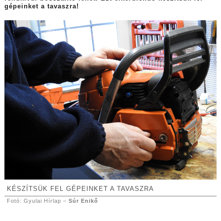
gépeinket a tavaszra!
KÉSZÍTSÜK FEL GÉPEINKET A TAVASZRA
Fotó: Gyulai Hírlap –
Súr Enikő