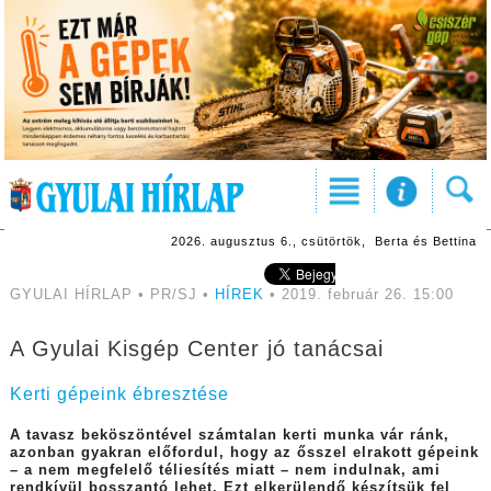
2026. augusztus 6., csütörtök, Berta és Bettina
GYULAI HÍRLAP • PR/SJ •
HÍREK
• 2019. február 26. 15:00
A Gyulai Kisgép Center jó tanácsai
Kerti gépeink ébresztése
A tavasz beköszöntével számtalan kerti munka vár ránk,
azonban gyakran előfordul, hogy az ősszel elrakott gépeink
– a nem megfelelő téliesítés miatt – nem indulnak, ami
rendkívül bosszantó lehet. Ezt elkerülendő készítsük fel