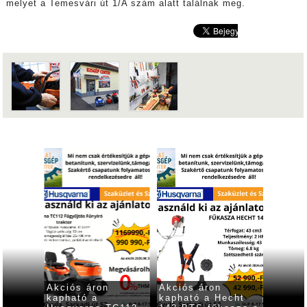
melyet a Temesvári út 1/A szám alatt találnak meg.
Akciós áron
Akciós áron
A Gyul
er
kapható a
kapható a Hecht
Feszti