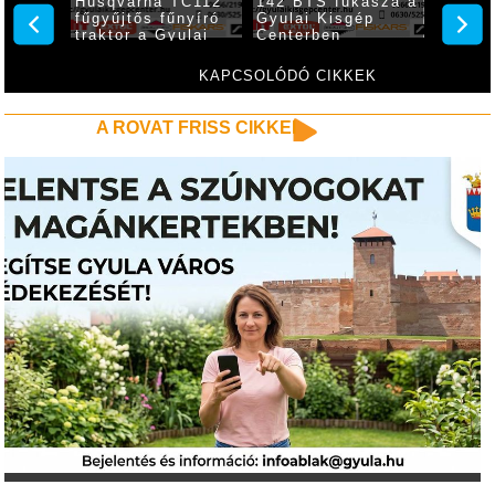
Husqvarna TC112
142 BTS fűkasza a
várja 
fűgyűjtős fűnyíró
Gyulai Kisgép
érdekl
traktor a Gyulai
Centerben
Gyulai
Kisgép Centerben
Center
KAPCSOLÓDÓ CIKKEK
A ROVAT FRISS CIKKEI