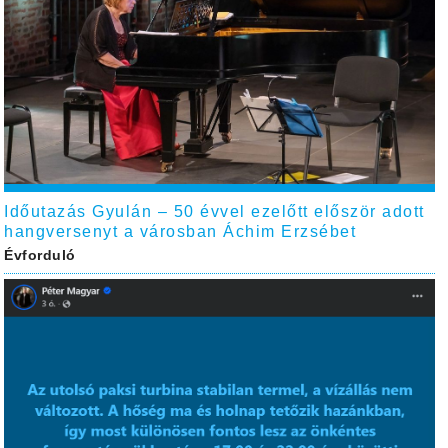
Időutazás Gyulán – 50 évvel ezelőtt először adott
hangversenyt a városban Áchim Erzsébet
Évforduló