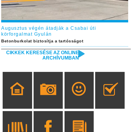
Augusztus végén átadják a Csabai úti
körforgalmat Gyulán
Betonburkolat biztosítja a tartósságot
CIKKEK KERESÉSE AZ ONLINE
ARCHÍVUMBAN