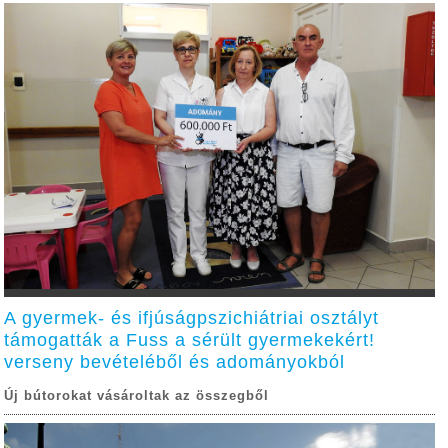
A gyermek- és ifjúságpszichiátriai osztályt
támogatták a Fuss a sérült gyermekekért!
verseny bevételéből és adományokból
Új bútorokat vásároltak az összegből