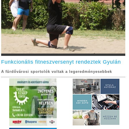
Funkcionális fitneszversenyt rendeztek Gyulán
A fürdővárosi sportolók voltak a legeredményesebbek