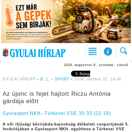
2026. augusztus 8., szombat, László
GYULAI HÍRLAP •
B. L.
•
SPORT
• 2018. október 22. 14:00
Az újonc is fejet hajtott Riczu Antónia
gárdája előtt
Gyulasport NKft.–Túrkevei VSE 35-33 (22-18)
A női ifjúsági kézilabda-bajnokság délkeleti csoportjának 5.
fordulójában a Gyulasport NKft. együttese a Túrkevei VSE