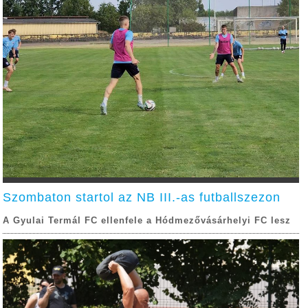
Szombaton startol az NB III.-as futballszezon
A Gyulai Termál FC ellenfele a Hódmezővásárhelyi FC lesz