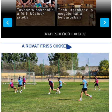
al
Tavaszra összeállt
Több útszakasz is
Győze
ccsen
a férfi kézisek
megújulhat a
zártak
játéka
belvárosban
kézise
gyulai
KAPCSOLÓDÓ CIKKEK
A ROVAT FRISS CIKKEI