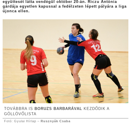
együttesét látta vendégül október 20-án. Riczu Antónia
gárdája egyetlen kapussal a fedélzeten lépett pályára a liga
újonca ellen.
TOVÁBBRA IS
BORUZS BARBARÁVAL
KEZDŐDIK A
GÓLLÖVŐLISTA
Fotó: Gyulai Hírlap –
Rusznyák Csaba