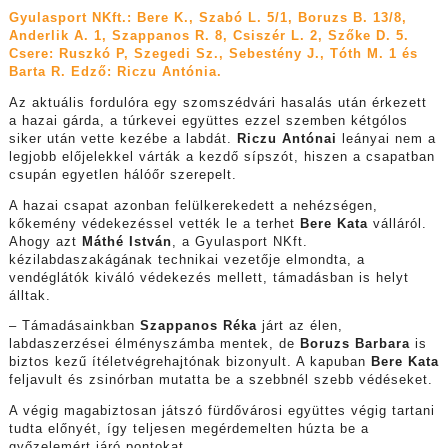
Gyulasport NKft.: Bere K., Szabó L. 5/1, Boruzs B. 13/8,
Anderlik A. 1, Szappanos R. 8, Csiszér L. 2, Szőke D. 5.
Csere: Ruszkó P, Szegedi Sz., Sebestény J., Tóth M. 1 és
Barta R. Edző: Riczu Antónia.
Az aktuális fordulóra egy szomszédvári hasalás után érkezett
a hazai gárda, a túrkevei együttes ezzel szemben kétgólos
siker után vette kezébe a labdát.
Riczu Antónai
leányai nem a
legjobb előjelekkel várták a kezdő sípszót, hiszen a csapatban
csupán egyetlen hálóőr szerepelt.
A hazai csapat azonban felülkerekedett a nehézségen,
kőkemény védekezéssel vették le a terhet
Bere Kata
válláról.
Ahogy azt
Máthé István
, a Gyulasport NKft.
kézilabdaszakágának technikai vezetője elmondta, a
vendéglátók kiváló védekezés mellett, támadásban is helyt
álltak.
– Támadásainkban
Szappanos Réka
járt az élen,
labdaszerzései élményszámba mentek, de
Boruzs Barbara
is
biztos kezű ítéletvégrehajtónak bizonyult. A kapuban
Bere Kata
feljavult és zsinórban mutatta be a szebbnél szebb védéseket.
A végig magabiztosan játszó fürdővárosi együttes végig tartani
tudta előnyét, így teljesen megérdemelten húzta be a
győzelemért járó pontokat.