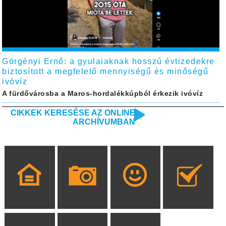
Görgényi Ernő: a gyulaiaknak hosszú évtizedekre
biztosított a megfelelő mennyiségű és minőségű
ivóvíz
A fürdővárosba a Maros-hordalékkúpból érkezik ivóvíz
CIKKEK KERESÉSE AZ ONLINE
ARCHÍVUMBAN