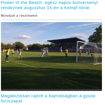
Power of the Beach: egész napos buliversenyt
rendeznek augusztus 15-én a Kempf-tónál
Mutatjuk a részleteket
Magabiztosan rajtolt a bajnokságban a gyulai
focicsapat