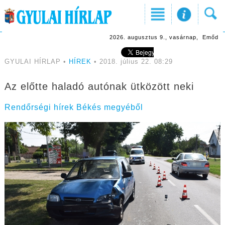
2026. augusztus 9., vasárnap, Emőd
GYULAI HÍRLAP •
HÍREK
• 2018. július 22. 08:29
Az előtte haladó autónak ütközött neki
Rendőrségi hírek Békés megyéből