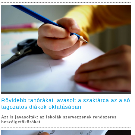
Rövidebb tanórákat javasolt a szaktárca az alsó
tagozatos diákok oktatásában
Azt is javasolták: az iskolák szervezzenek rendszeres
beszélgetőköröket