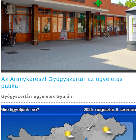
Az Aranykereszt Gyógyszertár az ügyeletes
patika
Gyógyszertári ügyeletek Gyulán