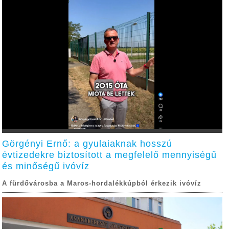
Görgényi Ernő: a gyulaiaknak hosszú
évtizedekre biztosított a megfelelő mennyiségű
és minőségű ivóvíz
A fürdővárosba a Maros-hordalékkúpból érkezik ivóvíz