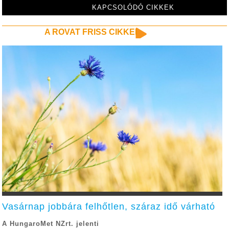
KAPCSOLÓDÓ CIKKEK
A ROVAT FRISS CIKKEI
Vasárnap jobbára felhőtlen, száraz idő várható
A HungaroMet NZrt. jelenti