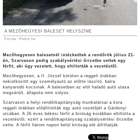
A MEZŐHEGYESI BALESET HELYSZÍNE
Forrás: Police.hu
Mezőhegyesen balesetnél intézkedtek a rendőrök július 21-
én, Szarvason pedig szabálysértési őrizetbe vettek egy
férfit, aki úgy vezetett, hogy eltiltották a vezetéstől.
Mezőhegyesen, a II. József körúton a reggeli órákban
nekiütközött egy személyautó az előtte lassító, balra
kanyarodó kocsinak. A balesetben az elöl haladó autó utasa
megsérült, állapota nem súlyos.
Szarvason a helyi rendőrkapitányság munkatársai a kora
reggeli órákban előállították egy autó vezetőjét a Gárdonyi
utcában. A 26 éves békési férfit a bíróság korábban eltiltotta a
vezetéstől, ezért a rendőrkapitányság szabálysértési őrizetbe
vette. A férfit három napon belül bíróság elé állíthatják.