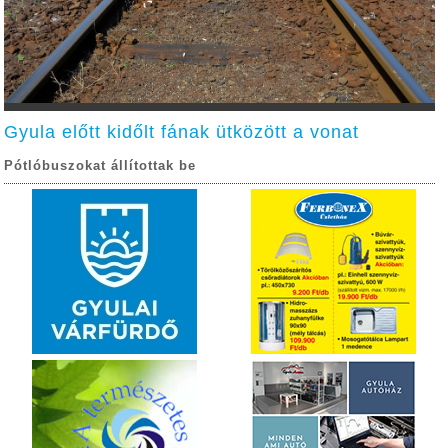
Gyula előtt kidőlt fának ütközött a vonat
Pótlóbuszokat állítottak be