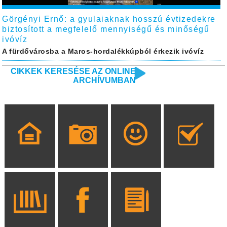
Görgényi Ernő: a gyulaiaknak hosszú évtizedekre
biztosított a megfelelő mennyiségű és minőségű
ivóvíz
A fürdővárosba a Maros-hordalékkúpból érkezik ivóvíz
CIKKEK KERESÉSE AZ ONLINE
ARCHÍVUMBAN