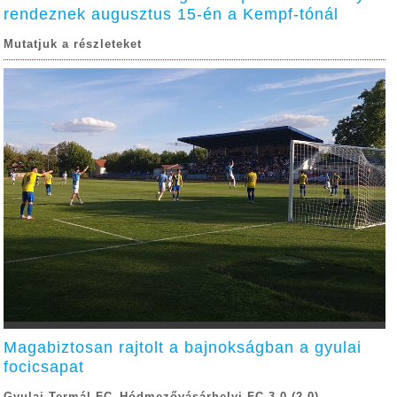
rendeznek augusztus 15-én a Kempf-tónál
Mutatjuk a részleteket
Magabiztosan rajtolt a bajnokságban a gyulai
focicsapat