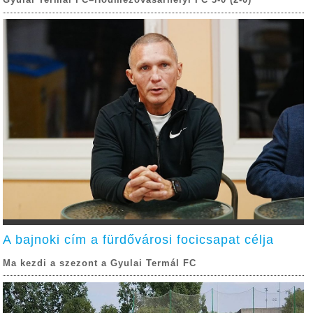
Gyulai Termál FC–Hódmezővásárhelyi FC 3-0 (2-0)
A bajnoki cím a fürdővárosi focicsapat célja
Ma kezdi a szezont a Gyulai Termál FC