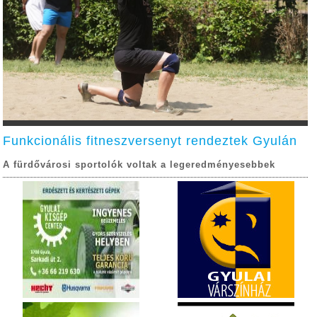
Funkcionális fitneszversenyt rendeztek Gyulán
A fürdővárosi sportolók voltak a legeredményesebbek