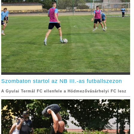
Szombaton startol az NB III.-as futballszezon
A Gyulai Termál FC ellenfele a Hódmezővásárhelyi FC lesz