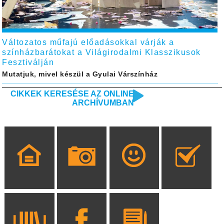
Változatos műfajú előadásokkal várják a
színházbarátokat a Világirodalmi Klasszikusok
Fesztiválján
Mutatjuk, mivel készül a Gyulai Várszínház
CIKKEK KERESÉSE AZ ONLINE
ARCHÍVUMBAN