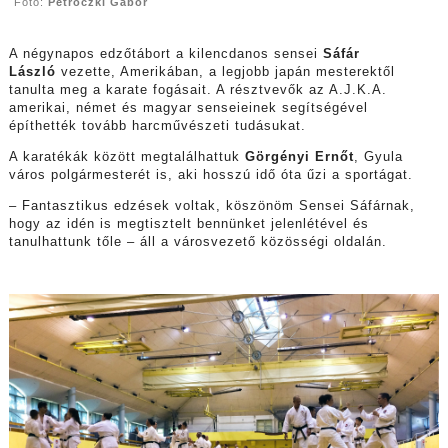
Fotó:
Petróczki Gábor
A négynapos edzőtábort a kilencdanos sensei
Sáfár
László
vezette, Amerikában, a legjobb japán mesterektől
tanulta meg a karate fogásait. A résztvevők az A.J.K.A.
amerikai, német és magyar senseieinek segítségével
építhették tovább harcművészeti tudásukat.
A karatékák között megtalálhattuk
Görgényi Ernőt
, Gyula
város polgármesterét is, aki hosszú idő óta űzi a sportágat.
– Fantasztikus edzések voltak, köszönöm Sensei Sáfárnak,
hogy az idén is megtisztelt bennünket jelenlétével és
tanulhattunk tőle – áll a városvezető közösségi oldalán.