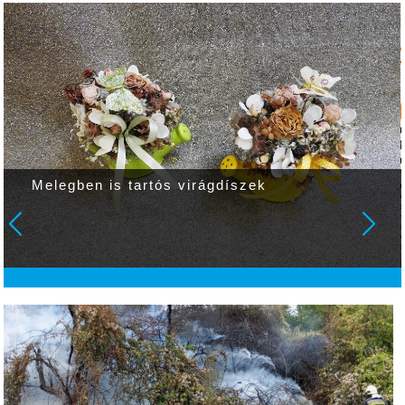
Ezt már a gépek sem bírják!