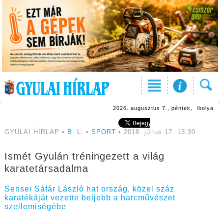
2026. augusztus 7., péntek, Ibolya
GYULAI HÍRLAP •
B. L.
•
SPORT
• 2018. július 17. 13:30
Ismét Gyulán tréningezett a világ
karatetársadalma
Sensei Sáfár László hat ország, közel száz
karatékáját vezette beljebb a harcművészet
szellemiségébe