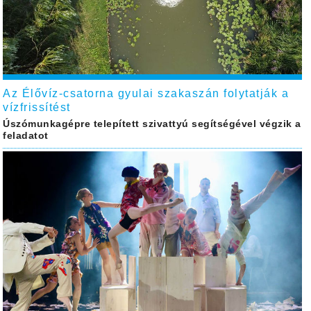
Az Élővíz-csatorna gyulai szakaszán folytatják a
vízfrissítést
Úszómunkagépre telepített szivattyú segítségével végzik a
feladatot