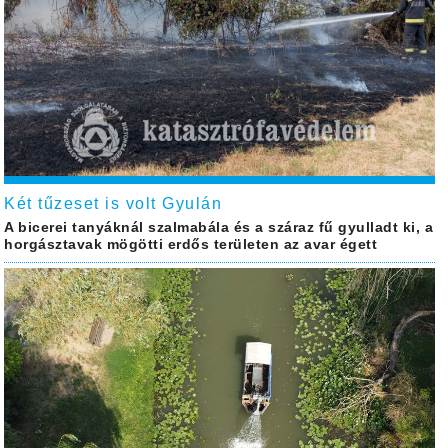
Két tűzeset is volt Gyulán
A bicerei tanyáknál szalmabála és a száraz fű gyulladt ki, a
horgásztavak mögötti erdős területen az avar égett