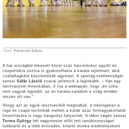
Fotó:
Petróczki Gábor
A hat országból érkezett közel száz harcművész együtt és
csoportokra osztva is gyakorolhatta a karate rejtelmeit, akik
családtagként köszöntötték egymást. A sportág szellemiségét
sensei
Sáfár László
szavai jellemzik a leginkább: – Van egy
tanítványom Amerikában, ő írja a weblapján, hogy „én soha
nem vagyok egyedül, az én karatecsaládom a világ minden
részén ott van."
Ahogy azt az egyik résztvevőtől megtudtuk, a tréningeken a
rúgó és csapó technikák mellett a katák azaz formagyakorlatok
finomítására is nagy hangsúlyt helyeztek. A tábor végén sensei
Torma György
hét nagymester előtt tett tanúbizonyságot
tudásáról és a több évtizedes, kitartó munka eredményeként