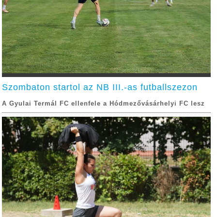
Szombaton startol az NB III.-as futballszezon
A Gyulai Termál FC ellenfele a Hódmezővásárhelyi FC lesz