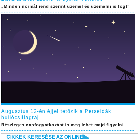
„Minden normál rend szerint üzemel és üzemelni is fog!”
Augusztus 12-én éjjel tetőzik a Perseidák
hullócsillagraj
Részleges napfogyatkozást is meg lehet majd figyelni
CIKKEK KERESÉSE AZ ONLINE