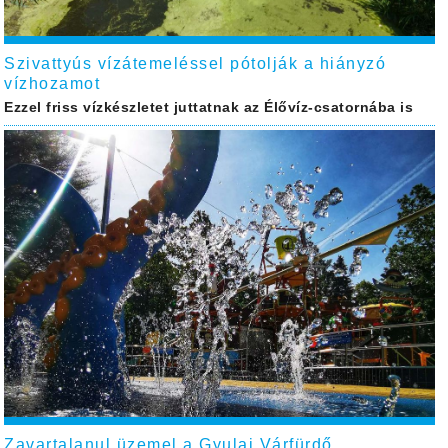
Szivattyús vízátemeléssel pótolják a hiányzó
vízhozamot
Ezzel friss vízkészletet juttatnak az Élővíz-csatornába is
Zavartalanul üzemel a Gyulai Várfürdő