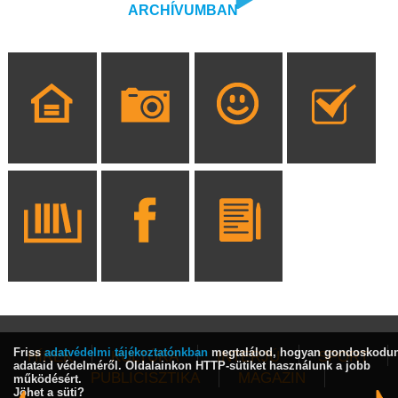
ARCHÍVUMBAN
Friss
adatvédelmi tájékoztatónkban
megtalálod, hogyan gondoskodu
HÍREK
KULTÚRA
INTERJÚ
SPORT
adataid védelméről. Oldalainkon HTTP-sütiket használunk a jobb
PUBLICISZTIKA
MAGAZIN
működésért.
Jöhet a süti?