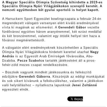
A Magyar Speciális Olimpia Szövetség kihirdette a 2019-es
Speciális Olimpia Nyári Világjátékokon szereplő keretét. A
nemzeti együttesben két gyulai sportoló is helyet kapott.
A Harruckern Sport Egyesület bowlingcsapata a február 24-én
megrendezett válogató versenyen elért kiváló eredményével
vívta ki magának az elismerést. A
Gerendeli Gábor
vezette
fürdővárosi együttes három aranyéremmel, két ezüst medállal
és két bronzéremmel, valamint egy ötödik hellyel tért haza a
fővárosi megmérettetésről.
A válogatón elért eredményeknek köszönhetően a Speciális
Olimpia Nyári Világjátékokra hirdetett kerettel utazhat
Nagy
András
is az Egyesült Arab Emírségek fővárosába, Abu-
Dzabiba.
Pecze Szabolcs
tartalék játékosként áll a piros-
fehér-zöld mezes csapat rendelkezésére.
– Büszkék vagyunk mindkét játékosunkra és felkészítő
edzőjükre
Gerendeli Gáborra
. Köszönjük az eddigi munkájukat
és sok sikert kívánunk a felkészüléshez, valamint a játékokon
való helytálláshoz – nyilatkozta lapunknak
Jenei Zoltánné
egyesületi elnök.