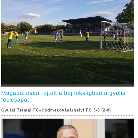
Magabiztosan rajtolt a bajnokságban a gyulai
focicsapat
Gyulai Termál FC–Hódmezővásárhelyi FC 3-0 (2-0)