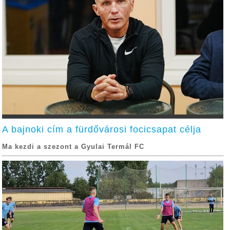
A bajnoki cím a fürdővárosi focicsapat célja
Ma kezdi a szezont a Gyulai Termál FC