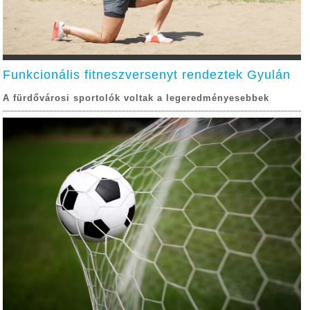
Funkcionális fitneszversenyt rendeztek Gyulán
A fürdővárosi sportolók voltak a legeredményesebbek