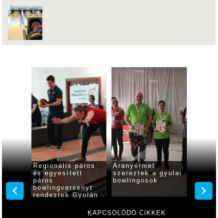
Regionális páros
Aranyérmet
Két é
eny a
és egyesített
szereztek a gyulai
nyitot
páros
bowlingosok
gyulai
bowlingversenyt
rendeztek Gyulán
KAPCSOLÓDÓ CIKKEK