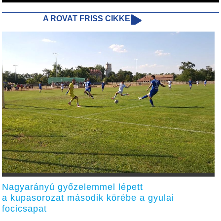
A ROVAT FRISS CIKKEI
Nagyarányú győzelemmel lépett
a kupasorozat második körébe a gyulai
focicsapat