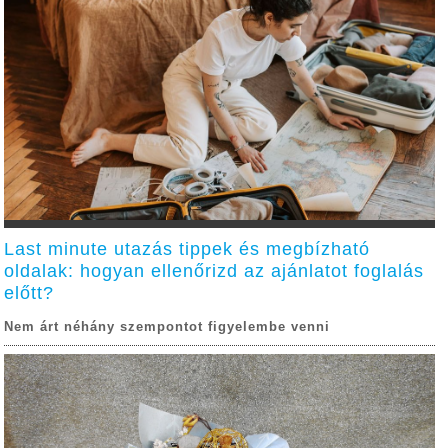
Last minute utazás tippek és megbízható
oldalak: hogyan ellenőrizd az ajánlatot foglalás
előtt?
Nem árt néhány szempontot figyelembe venni