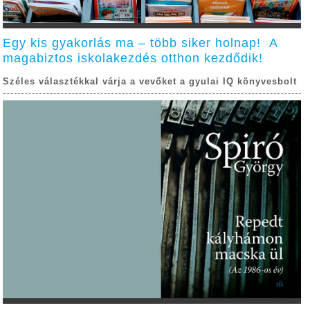
Egy kis gyakorlás ma – több siker holnap! A
magabiztos iskolakezdés otthon kezdődik!
Széles választékkal várja a vevőket a gyulai IQ könyvesbolt