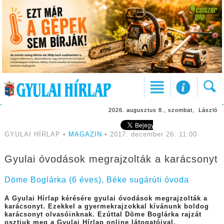
2026. augusztus 8., szombat, László
GYULAI HÍRLAP •
MAGAZIN
• 2017. december 26. 11:00
Gyulai óvodások megrajzolták a karácsonyt
Döme Boglárka (6 éves), Béke sugárúti óvoda
A Gyulai Hírlap kérésére gyulai óvodások megrajzolták a
karácsonyt. Ezekkel a gyermekrajzokkal kívánunk boldog
karácsonyt olvasóinknak. Ezúttal Döme Boglárka rajzát
osztjuk meg a Gyulai Hírlap online látogatóival.