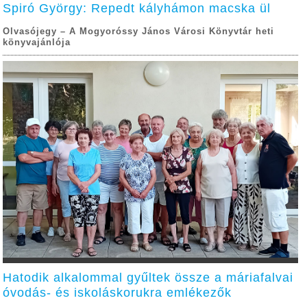
Spiró György: Repedt kályhámon macska ül
Olvasójegy – A Mogyoróssy János Városi Könyvtár heti
könyvajánlója
Hatodik alkalommal gyűltek össze a máriafalvai
óvodás- és iskoláskorukra emlékezők