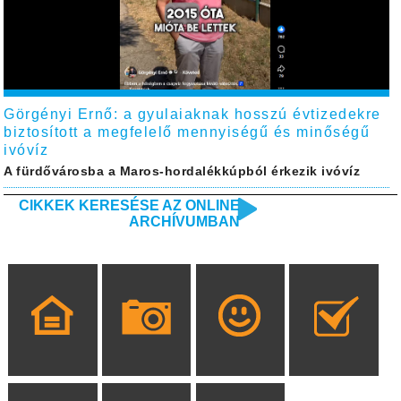
Görgényi Ernő: a gyulaiaknak hosszú évtizedekre
biztosított a megfelelő mennyiségű és minőségű
ivóvíz
A fürdővárosba a Maros-hordalékkúpból érkezik ivóvíz
CIKKEK KERESÉSE AZ ONLINE
ARCHÍVUMBAN