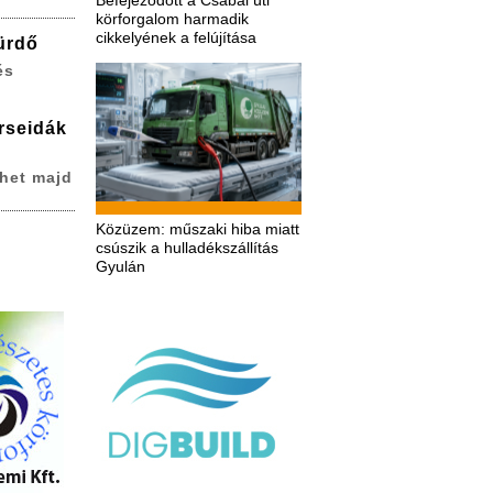
Befejeződött a Csabai úti
körforgalom harmadik
cikkelyének a felújítása
ürdő
és
erseidák
het majd
Közüzem: műszaki hiba miatt
csúszik a hulladékszállítás
Gyulán