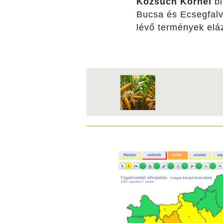
Kozsuch Kornél
bi
Bucsa és Ecsegfalv
lévő termények elá