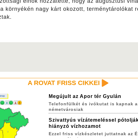
zottsági elnök hozzátette, hogy az augusztusi vih
a környékén nagy kárt okozott, terménytárolókat 
ztak.
A ROVAT FRISS CIKKEI
Megújult az Apor tér Gyulán
Telefonfülkét és ivókutat is kapnak a
németvárosiak
Szivattyús vízátemeléssel pótoljá
hiányzó vízhozamot
Ezzel friss vízkészletet juttatnak az É