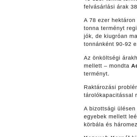
felvásárlási árak 38
A 78 ezer hektáron 
tonna terményt regi
jók, de kiugróan ma
tonnánként 90-92 ez
Az önköltségi árakh
mellett – mondta
A
terményt.
Raktározási problé
tárolókapacitással
A bizottsági ülésen
egyebek mellett le
körbála és háromez