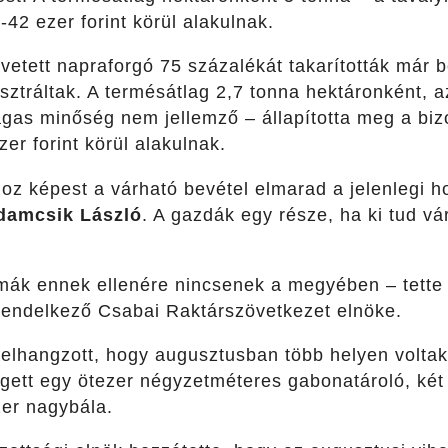
-42 ezer forint körül alakulnak.
vetett napraforgó 75 százalékát takarították már
sztráltak. A termésátlag 2,7 tonna hektáronként, a
gas minőség nem jellemző – állapította meg a bizo
er forint körül alakulnak.
oz képest a várható bevétel elmarad a jelenlegi h
damcsik László
. A gazdák egy része, ha ki tud vár
mák ennek ellenére nincsenek a megyében – tette
 rendelkező Csabai Raktárszövetkezet elnöke.
 elhangzott, hogy augusztusban több helyen voltak
égett egy ötezer négyzetméteres gabonatároló, két
er nagybála.