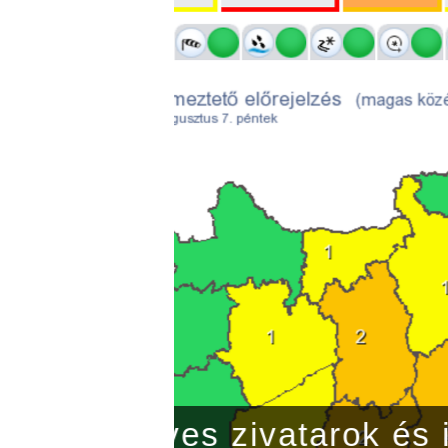
árható
Pszich