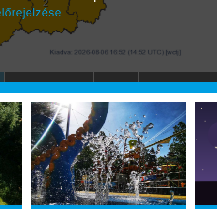
 8-án mutatják be a Németh László Isz
észült darabot