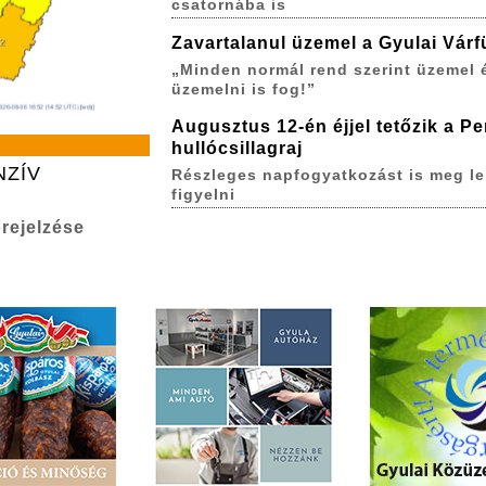
csatornába is
Zavartalanul üzemel a Gyulai Várf
„Minden normál rend szerint üzemel 
üzemelni is fog!”
Augusztus 12-én éjjel tetőzik a P
hullócsillagraj
NZÍV
Részleges napfogyatkozást is meg le
figyelni
rejelzése