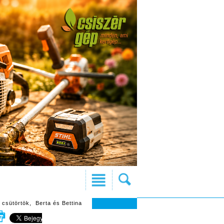
 csütörtök, Berta és Bettina