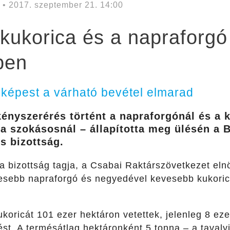
• 2017. szeptember 21. 14:00
 kukorica és a napraforg
ben
 képest a várható bevétel elmarad
kényszerérés történt a napraforgónál és a 
a szokásosnál – állapította meg ülésén a 
s bizottság.
 a bizottság tagja, a Csabai Raktárszövetkezet el
esebb napraforgó és negyedével kevesebb kukorica
ricát 101 ezer hektáron vetettek, jelenleg 8 ezer
st. A termésátlag hektáronként 5 tonna – a tavaly