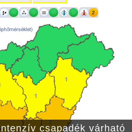
othrillerre várják a színház