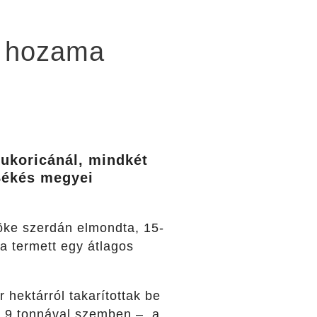
ó hozama
kukoricánál, mindkét
Békés megyei
nöke szerdán elmondta, 15-
 termett egy átlagos
 hektárról takarítottak be
i 9 tonnával szemben –, a