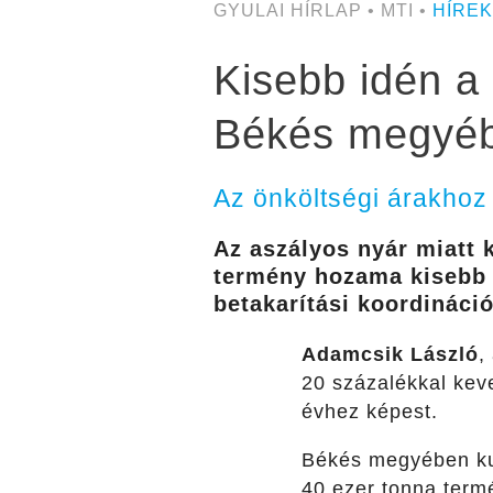
GYULAI HÍRLAP • MTI •
HÍREK
Kisebb idén a
Békés megyé
Az önköltségi árakhoz
Az aszályos nyár miatt 
termény hozama kisebb 
betakarítási koordináció
Adamcsik László
,
20 százalékkal kev
évhez képest.
Békés megyében kuko
40 ezer tonna termé