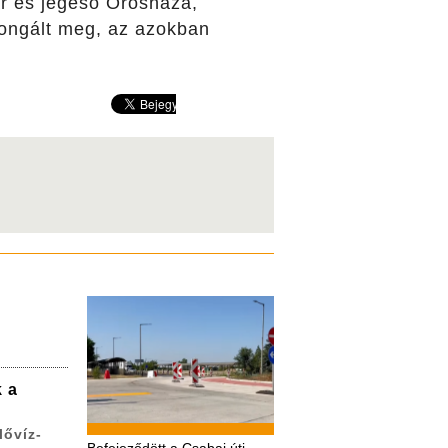
ar és jégeső Orosháza,
rongált meg, az azokban
k a
lővíz-