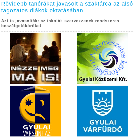
Rövidebb tanórákat javasolt a szaktárca az alsó
tagozatos diákok oktatásában
Azt is javasolták: az iskolák szervezzenek rendszeres
beszélgetőköröket