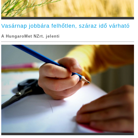
Vasárnap jobbára felhőtlen, száraz idő várható
A HungaroMet NZrt. jelenti