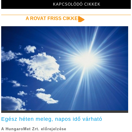
KAPCSOLÓDÓ CIKKEK
A ROVAT FRISS CIKKEI
Egész héten meleg, napos idő várható
A HungaroMet Zrt. előrejelzése