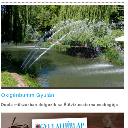
Oxigénbumm Gyulán
Dupla műszakban dolgozik az Élővíz-csatorna csobogója