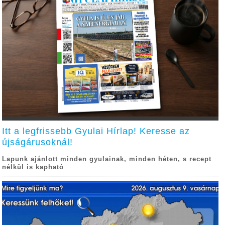
Itt a legfrissebb Gyulai Hírlap! Keresse az
újságárusoknál!
Lapunk ajánlott minden gyulainak, minden héten, s recept
nélkül is kapható