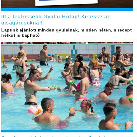
Itt a legfrissebb Gyulai Hírlap! Keresse az
újságárusoknál!
Lapunk ajánlott minden gyulainak, minden héten, s recept
nélkül is kapható