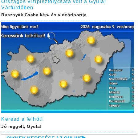
Országos vízipisztolycsata volt a Gyulai
Várfürdőben
Rusznyák Csaba kép- és videóriportja
Keresd a felhőt!
Jó reggelt, Gyula!