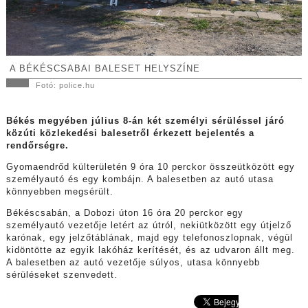
A BÉKÉSCSABAI BALESET HELYSZÍNE
Fotó: police.hu
Békés megyében július 8-án két személyi sérüléssel járó
közúti közlekedési balesetről érkezett bejelentés a
rendőrségre.
Gyomaendrőd külterületén 9 óra 10 perckor összeütközött egy
személyautó és egy kombájn. A balesetben az autó utasa
könnyebben megsérült.
Békéscsabán, a Dobozi úton 16 óra 20 perckor egy
személyautó vezetője letért az útról, nekiütközött egy útjelző
karónak, egy jelzőtáblának, majd egy telefonoszlopnak, végül
kidöntötte az egyik lakóház kerítését, és az udvaron állt meg.
A balesetben az autó vezetője súlyos, utasa könnyebb
sérüléseket szenvedett.