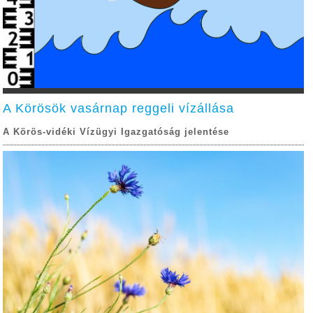
A Körösök vasárnap reggeli vízállása
A Körös-vidéki Vízügyi Igazgatóság jelentése