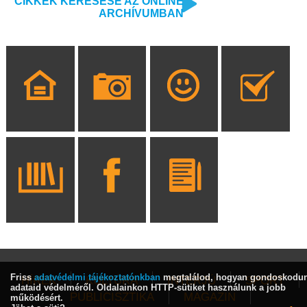
CIKKEK KERESÉSE AZ ONLINE
ARCHÍVUMBAN
Friss
adatvédelmi tájékoztatónkban
megtalálod, hogyan gondoskodu
HÍREK
KULTÚRA
INTERJÚ
SPORT
adataid védelméről. Oldalainkon HTTP-sütiket használunk a jobb
PUBLICISZTIKA
MAGAZIN
működésért.