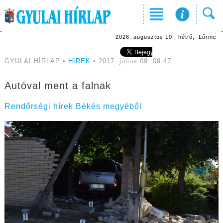
2026. augusztus 10., hétfő, Lőrinc
GYULAI HÍRLAP •
HÍREK
• 2017. július 09. 09:47
Autóval ment a falnak
Rendőrségi hírek Békés megyéből