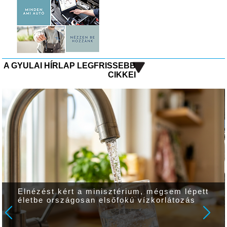
A GYULAI HÍRLAP LEGFRISSEBB
CIKKEI
Vitézy Dávid: lassítja a vonatokat, és
festéssel is védi a síneket a hőségtől a MÁV