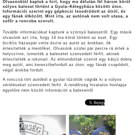
Olvasónktól kaptuk a hírt, hogy ma délután fél három körül
súlyos baleset történt a Gyula–Kétegyháza közötti úton.
Információi szerint egy gépkocsi lesodródott az útról, és
egy fának ütközött. Mint írta, az autónak nem volt utasa, a
sofőr a roncsba szorult.
További információkat kaptunk a szörnyű balesetről. Egy másik
olvasónk azt írta, hogy 14 óra körül történt az eset. Egy
biciklis házaspár vette észre az autót az árokban, ők
értesítették a mentőket. Olvasónk szülei pár percre rá értek a
helyszínre, ismerték a balesetet szenvedett férfit, akinek
értesítették a rokonait. Az elmondottak szerint egy kátyú dobta
meg autót, ami keresztbefordult az úton, egy fának csapódott,
végül árokba fordult.
A ronccsá tört autóból a gyulai tűzoltók vágták ki a súlyos
sérüléseket szenvedett férfit. A rendőrség hivatalos honlapja
egyelőre nem közölt információt a balesetről.