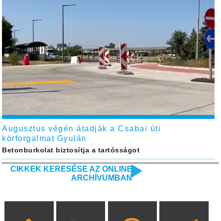
Augusztus végén átadják a Csabai úti
körforgalmat Gyulán
Betonburkolat biztosítja a tartósságot
CIKKEK KERESÉSE AZ ONLINE
ARCHÍVUMBAN