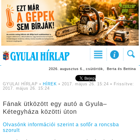
2026. augusztus 6., csütörtök, Berta és Bettina
GYULAI HÍRLAP •
HÍREK
• 2017. május 26. 15:24 • Frissítve:
2017. május 26. 15:24
Fának ütközött egy autó a Gyula–
Kétegyháza közötti úton
Olvasónk információi szerint a sofőr a roncsba
szorult