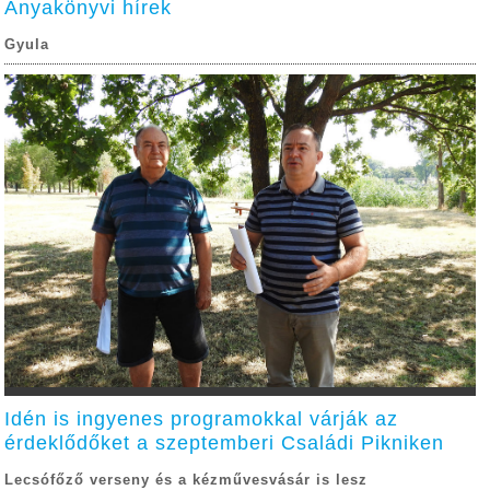
Anyakönyvi hírek
Gyula
Idén is ingyenes programokkal várják az
érdeklődőket a szeptemberi Családi Pikniken
Lecsófőző verseny és a kézművesvásár is lesz