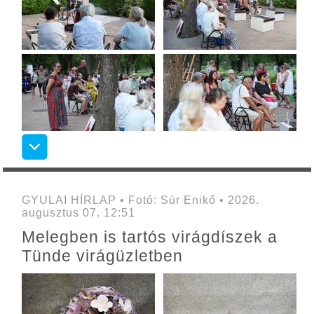
GYULAI HÍRLAP • Fotó: Súr Enikő • 2026.
augusztus 07. 12:51
Melegben is tartós virágdíszek a
Tünde virágüzletben