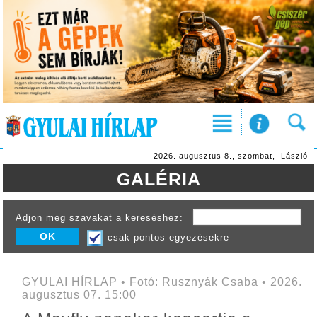
2026. augusztus 8., szombat, László
GALÉRIA
Adjon meg szavakat a kereséshez:
csak pontos egyezésekre
GYULAI HÍRLAP • Fotó: Rusznyák Csaba • 2026.
augusztus 07. 15:00