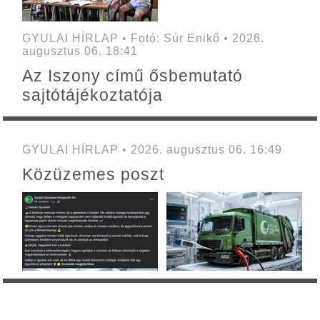
GYULAI HÍRLAP • Fotó: Súr Enikő • 2026.
augusztus 06. 18:41
Az Iszony című ősbemutató
sajtótájékoztatója
GYULAI HÍRLAP • 2026. augusztus 06. 16:49
Közüzemes poszt