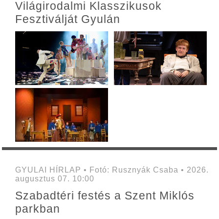
Világirodalmi Klasszikusok
Fesztiválját Gyulán
GYULAI HÍRLAP • Fotó: Rusznyák Csaba • 2026.
augusztus 07. 10:00
Szabadtéri festés a Szent Miklós
parkban