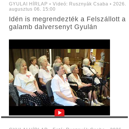
GYULAI HÍRLAP • Videó: Rusznyák Csaba • 2026.
augusztus 06. 15:00
Idén is megrendezték a Felszállott a
galamb dalversenyt Gyulán