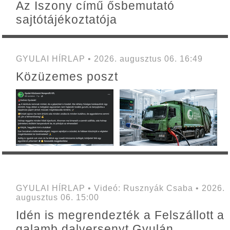
Az Iszony című ősbemutató
sajtótájékoztatója
GYULAI HÍRLAP • 2026. augusztus 06. 16:49
Közüzemes poszt
GYULAI HÍRLAP • Videó: Rusznyák Csaba • 2026.
augusztus 06. 15:00
Idén is megrendezték a Felszállott a
galamb dalversenyt Gyulán