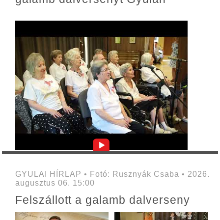
GYULAI HÍRLAP • Fotó: Rusznyák Csaba • 2026.
augusztus 06. 15:00
Felszállott a galamb dalverseny