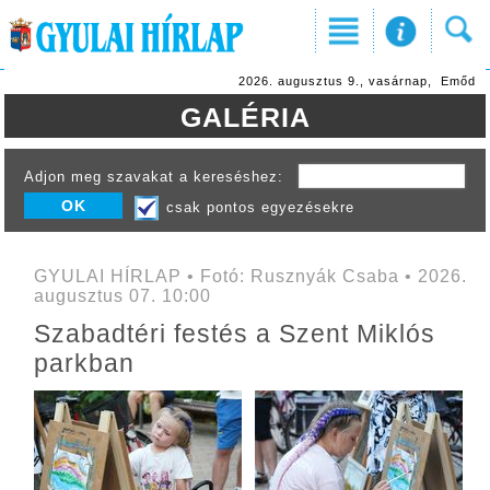
2026. augusztus 9., vasárnap, Emőd
GALÉRIA
Adjon meg szavakat a kereséshez:
csak pontos egyezésekre
GYULAI HÍRLAP • Fotó: Rusznyák Csaba • 2026.
augusztus 07. 10:00
Szabadtéri festés a Szent Miklós
parkban