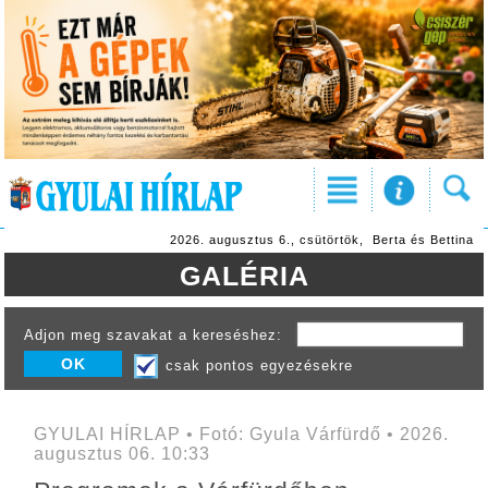
2026. augusztus 6., csütörtök, Berta és Bettina
GALÉRIA
Adjon meg szavakat a kereséshez:
csak pontos egyezésekre
GYULAI HÍRLAP • Fotó: Gyula Várfürdő • 2026.
augusztus 06. 10:33