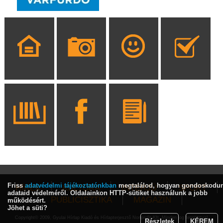
Friss
adatvédelmi tájékoztatónkban
megtalálod, hogyan gondoskodu
HÍREK
KULTÚRA
INTERJÚ
SPORT
adataid védelméről. Oldalainkon HTTP-sütiket használunk a jobb
PUBLICISZTIKA
MAGAZIN
működésért.
Jöhet a süti?
Copyright© 2009, Gyulai Hírlap Kiadó és Hírlapterjesztő Nonprofit Kft. Minden jog fenntartva!
Részletek
KÉREM