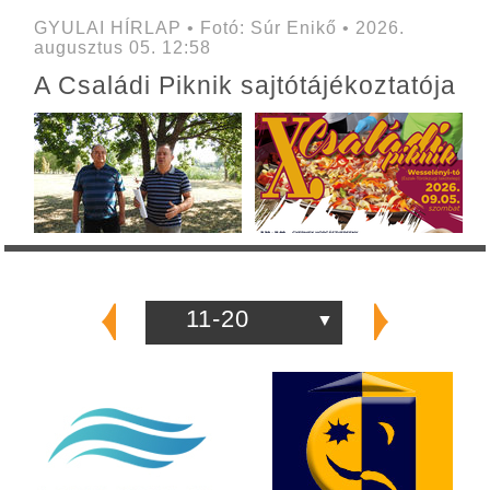
GYULAI HÍRLAP • Fotó: Súr Enikő • 2026.
augusztus 05. 12:58
A Családi Piknik sajtótájékoztatója
11-20