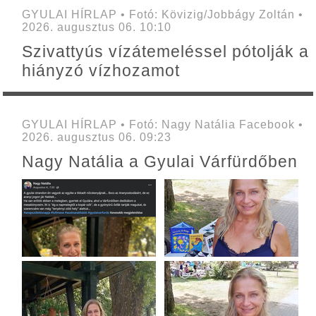
GYULAI HÍRLAP • Fotó: Kövizig/Jobbágy Zoltán •
2026. augusztus 06. 10:10
Szivattyús vízátemeléssel pótolják a
hiányzó vízhozamot
GYULAI HÍRLAP • Fotó: Nagy Natália Facebook •
2026. augusztus 06. 09:23
Nagy Natália a Gyulai Várfürdőben