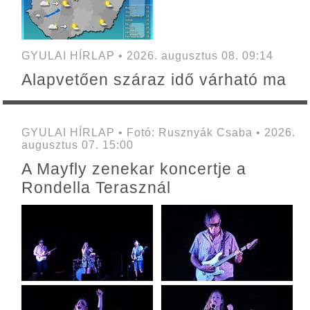
GYULAI HÍRLAP • 2026. augusztus 08. 09:14
Alapvetően száraz idő várható ma
GYULAI HÍRLAP • Fotó: Rusznyák Csaba • 2026.
augusztus 07. 15:00
A Mayfly zenekar koncertje a
Rondella Terasznál