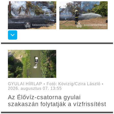
GYULAI HÍRLAP • Fotó: Kövizig/Czira László •
2026. augusztus 07. 13:55
Az Élővíz-csatorna gyulai
szakaszán folytatják a vízfrissítést