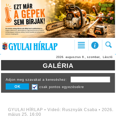
2026. augusztus 8., szombat, László
GALÉRIA
Adjon meg szavakat a kereséshez:
csak pontos egyezésekre
GYULAI HÍRLAP • Videó: Rusznyák Csaba • 2026.
május 25. 16:00