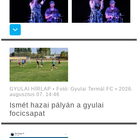
GYULAI HÍRLAP • Fotó: Gyulai Termál FC • 2026.
augusztus 07. 14:46
Ismét hazai pályán a gyulai
focicsapat