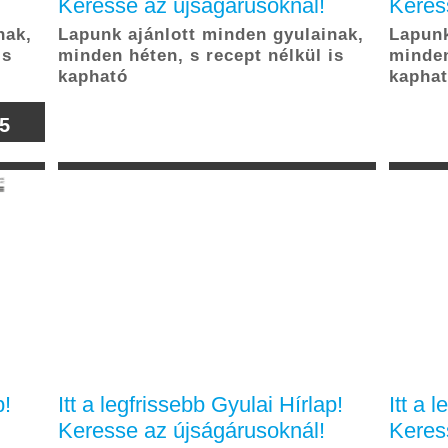
Keresse az újságárusoknál!
Keres
nak,
Lapunk ajánlott minden gyulainak,
Lapunk
is
minden héten, s recept nélkül is
minden
kapható
kapha
Automatikus lapozás leállítása