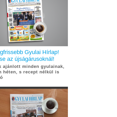
legfrissebb Gyulai Hírlap!
se az újságárusoknál!
 ajánlott minden gyulainak,
 héten, s recept nélkül is
tó