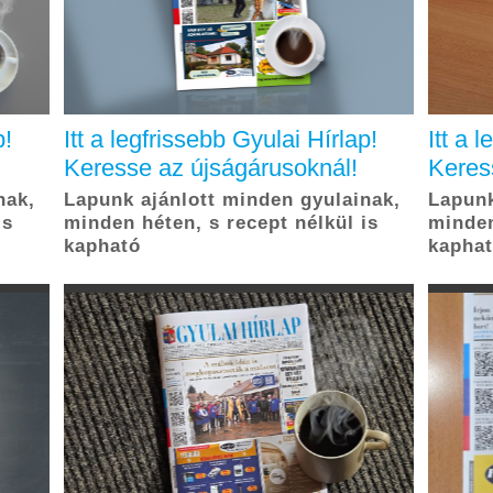
p!
Itt a legfrissebb Gyulai Hírlap!
Itt a 
Keresse az újságárusoknál!
Keres
nak,
Lapunk ajánlott minden gyulainak,
Lapunk
is
minden héten, s recept nélkül is
minden
kapható
kapha