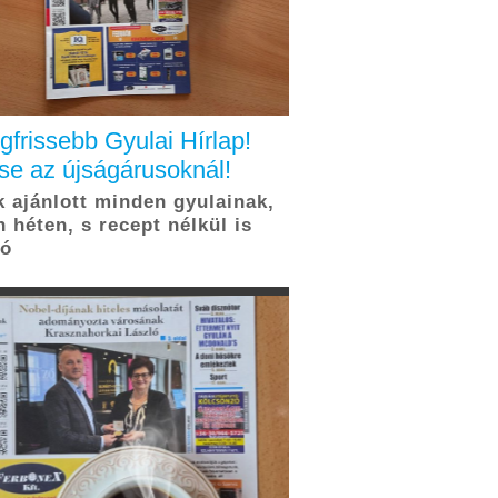
legfrissebb Gyulai Hírlap!
se az újságárusoknál!
 ajánlott minden gyulainak,
 héten, s recept nélkül is
tó