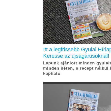
Itt a legfrissebb Gyulai Hírla
Keresse az újságárusoknál!
Lapunk ajánlott minden gyulai
minden héten, s recept nélkül 
kapható