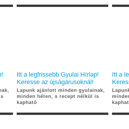
ULTÚRA
INTERJÚ
SPORT
PUBLICISZTIKA
 adataid védelméről. Oldalainkon HTTP-sütiket használunk a jobb műk
Copyright© 2009, Gyulai Hírlap Kiadó és Hírlapterjesztő Nonprofit Kft. Minden jog fenntartva!
érdekű adatok
Adatvédelem
Hirdetési ajánlat
Impressz