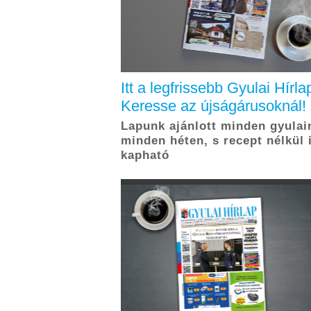
Itt a legfrissebb Gyulai Hírla
Keresse az újságárusoknál!
Lapunk ajánlott minden gyulai
minden héten, s recept nélkül 
kapható