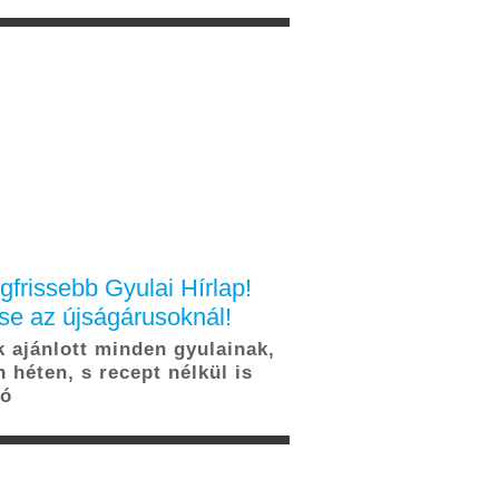
MAGAZIN
ödésért.
Részletek
KÉREM
um