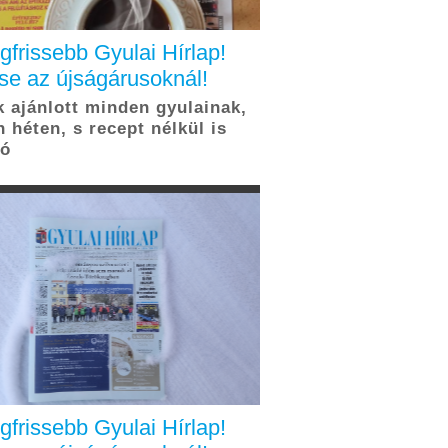
legfrissebb Gyulai Hírlap!
se az újságárusoknál!
 ajánlott minden gyulainak,
 héten, s recept nélkül is
tó
legfrissebb Gyulai Hírlap!