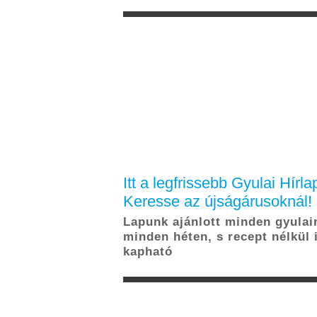
HÍREK
K
Friss
adatvédelmi tájékoztatónkban
megtalálod, hogyan gondoskodunk
Jöhet a süti?
Köz