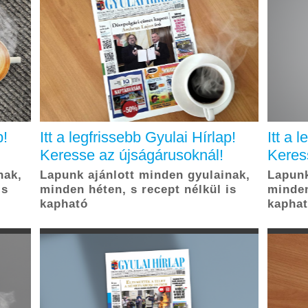
p!
Itt a legfrissebb Gyulai Hírlap!
Itt a 
Keresse az újságárusoknál!
Keres
nak,
Lapunk ajánlott minden gyulainak,
Lapunk
is
minden héten, s recept nélkül is
minden
kapható
kapha