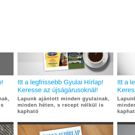
p!
Itt a legfrissebb Gyulai Hírlap!
Itt a 
Keresse az újságárusoknál!
Keres
nak,
Lapunk ajánlott minden gyulainak,
Lapunk
is
minden héten, s recept nélkül is
minden
kapható
kapha