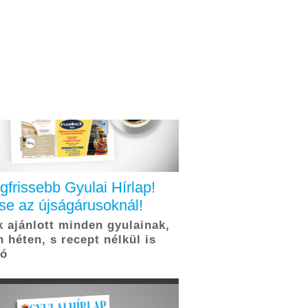
legfrissebb Gyulai Hírlap!
se az újságárusoknál!
 ajánlott minden gyulainak,
 héten, s recept nélkül is
tó