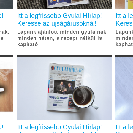
p!
Itt a legfrissebb Gyulai Hírlap!
Itt a 
Keresse az újságárusoknál!
Keres
nak,
Lapunk ajánlott minden gyulainak,
Lapunk
is
minden héten, s recept nélkül is
minden
kapható
kapha
p!
Itt a legfrissebb Gyulai Hírlap!
Itt a 