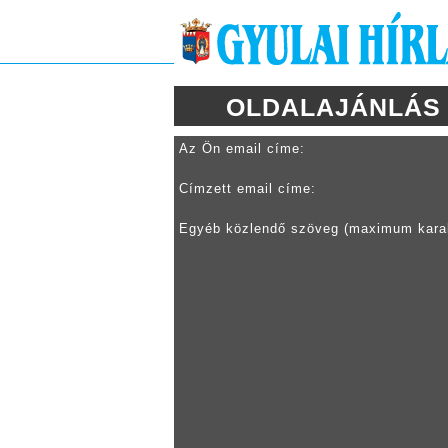
OLDALAJÁNLÁS
Az Ön email címe:
Címzett email címe:
Egyéb közlendő szöveg (maximum kara