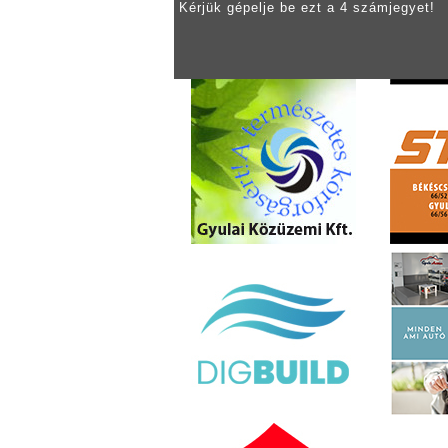
Kérjük gépelje be ezt a 4 számjegyet!