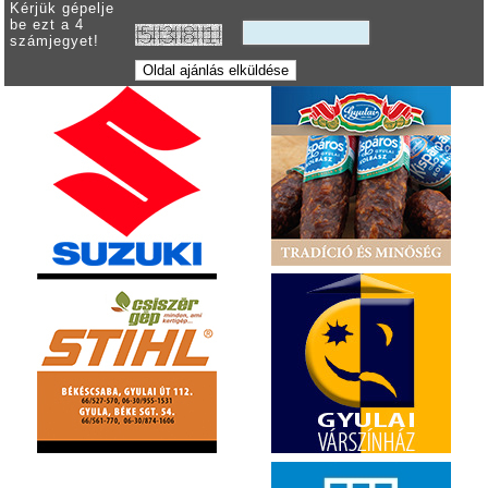
Kérjük gépelje
be ezt a 4
számjegyet!