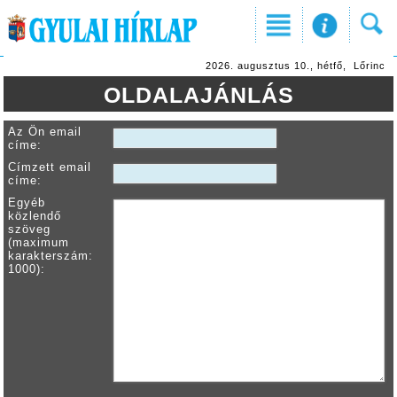
2026. augusztus 10., hétfő, Lőrinc
OLDALAJÁNLÁS
Az Ön email
címe:
Címzett email
címe:
Egyéb
közlendő
szöveg
(maximum
karakterszám:
1000):