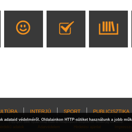
ULTÚRA
INTERJÚ
SPORT
PUBLICISZTIKA
 adataid védelméről. Oldalainkon HTTP-sütiket használunk a jobb műk
Copyright© 2009, Gyulai Hírlap Kiadó és Hírlapterjesztő Nonprofit Kft. Minden jog fenntartva!
érdekű adatok
Adatvédelem
Hirdetési ajánlat
Impressz