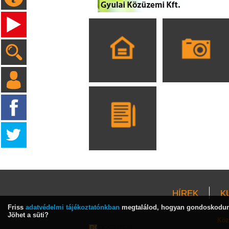
HÍREK
K
Friss
adatvédelmi tájékoztatónkban
megtalálod, hogyan gondoskodunk
Jöhet a süti?
Köz