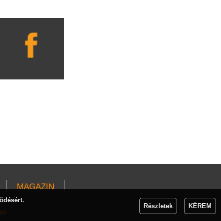
MAGAZIN
ödésért.
Részletek
KÉREM
um