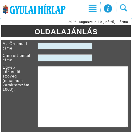
2026. augusztus 10., hétfő, Lőrinc
OLDALAJÁNLÁS
Az Ön email
címe:
Címzett email
címe:
Egyéb
közlendő
szöveg
(maximum
karakterszám:
1000):