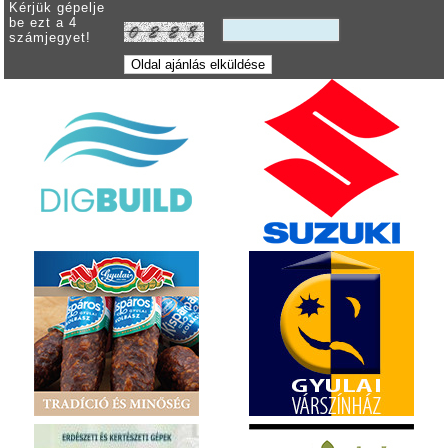
Kérjük gépelje
be ezt a 4
számjegyet!