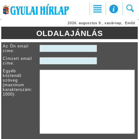
2026. augusztus 9., vasárnap, Emőd
OLDALAJÁNLÁS
Az Ön email
címe:
Címzett email
címe:
Egyéb
közlendő
szöveg
(maximum
karakterszám:
1000):