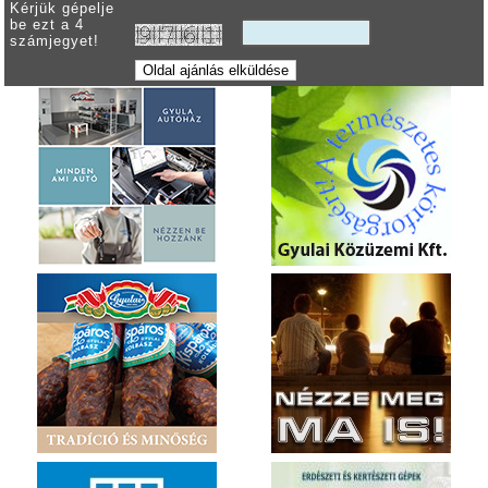
Kérjük gépelje
be ezt a 4
számjegyet!