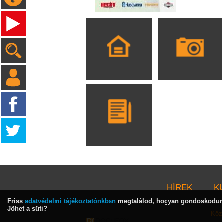
HÍREK
K
Friss
adatvédelmi tájékoztatónkban
megtalálod, hogyan gondoskodunk
Jöhet a süti?
Köz