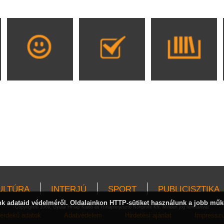
ULTÚRA
INTERJÚ
SPORT
PUBLICISZTIKA
 adataid védelméről. Oldalainkon HTTP-sütiket használunk a jobb műk
Copyright© 2009, Gyulai Hírlap Kiadó és Hírlapterjesztő Nonprofit Kft. Minden jog fenntartva!
érdekű adatok
Adatvédelem
Hirdetési ajánlat
Impressz