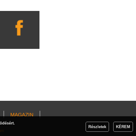
MAGAZIN
ödésért.
Részletek
KÉREM
um