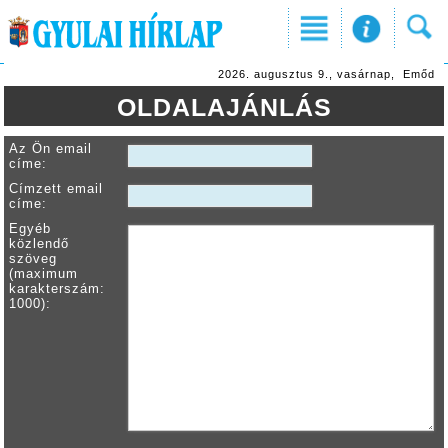
2026. augusztus 9., vasárnap, Emőd
OLDALAJÁNLÁS
Az Ön email
címe:
Címzett email
címe:
Egyéb
közlendő
szöveg
(maximum
karakterszám:
1000):