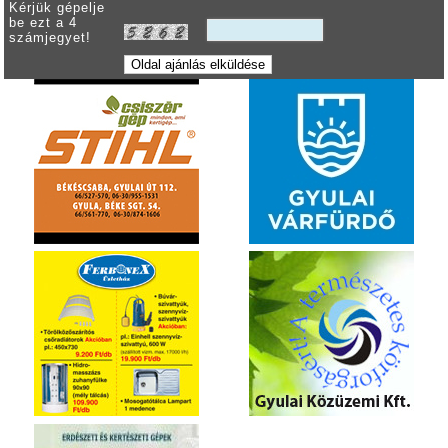
Kérjük gépelje
be ezt a 4
számjegyet!