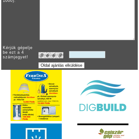
1000):
Kérjük gépelje
be ezt a 4
számjegyet!