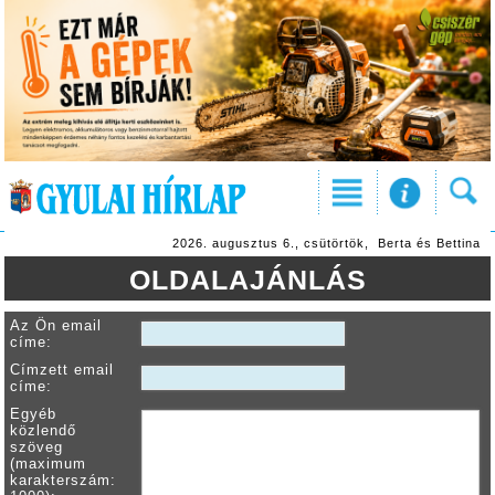
2026. augusztus 6., csütörtök, Berta és Bettina
OLDALAJÁNLÁS
Az Ön email
címe:
Címzett email
címe:
Egyéb
közlendő
szöveg
(maximum
karakterszám: