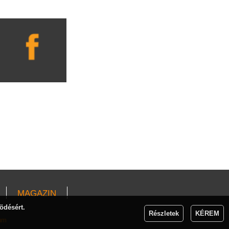
MAGAZIN
ödésért.
Részletek
KÉREM
um