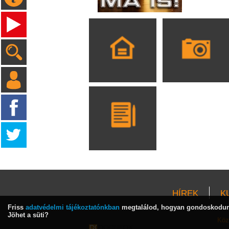
HÍREK
K
Friss
adatvédelmi tájékoztatónkban
megtalálod, hogyan gondoskodunk
Jöhet a süti?
Köz