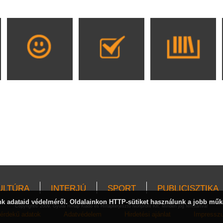
ULTÚRA
INTERJÚ
SPORT
PUBLICISZTIKA
 adataid védelméről. Oldalainkon HTTP-sütiket használunk a jobb műk
Copyright© 2009, Gyulai Hírlap Kiadó és Hírlapterjesztő Nonprofit Kft. Minden jog fenntartva!
érdekű adatok
Adatvédelem
Hirdetési ajánlat
Impressz