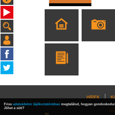
HÍREK
K
Friss
adatvédelmi tájékoztatónkban
megtalálod, hogyan gondoskodunk
Jöhet a süti?
Köz