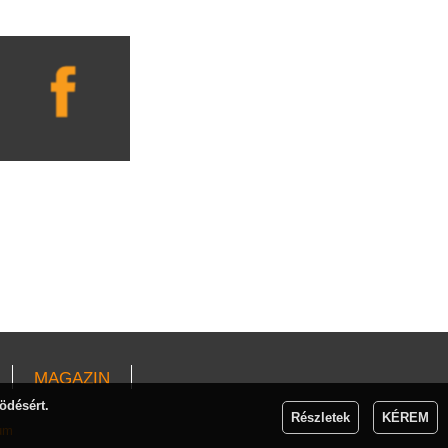
MAGAZIN
ödésért.
Részletek
KÉREM
um