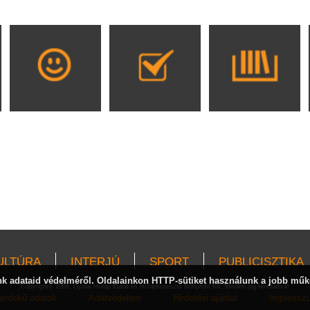
ULTÚRA
INTERJÚ
SPORT
PUBLICISZTIKA
 adataid védelméről. Oldalainkon HTTP-sütiket használunk a jobb műk
Copyright© 2009, Gyulai Hírlap Kiadó és Hírlapterjesztő Nonprofit Kft. Minden jog fenntartva!
érdekű adatok
Adatvédelem
Hirdetési ajánlat
Impressz