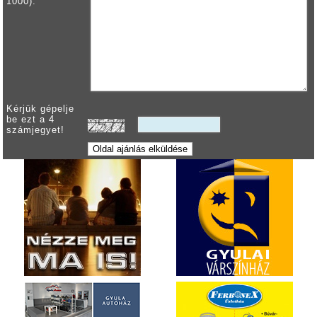
1000):
Kérjük gépelje
be ezt a 4
számjegyet!