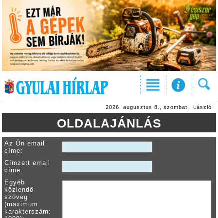
2026. augusztus 8., szombat, László
OLDALAJÁNLÁS
Az Ön email
címe:
Címzett email
címe:
Egyéb
közlendő
szöveg
(maximum
karakterszám: