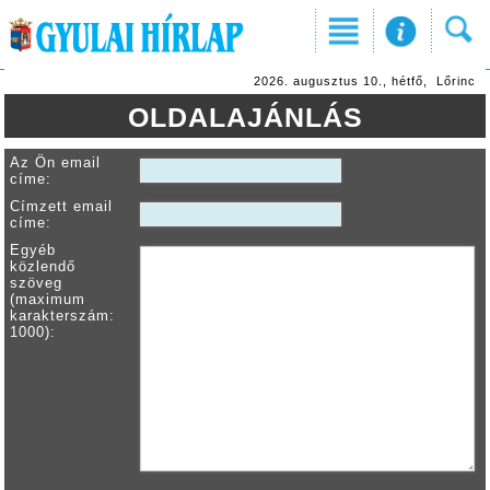
2026. augusztus 10., hétfő, Lőrinc
OLDALAJÁNLÁS
Az Ön email
címe:
Címzett email
címe:
Egyéb
közlendő
szöveg
(maximum
karakterszám:
1000):