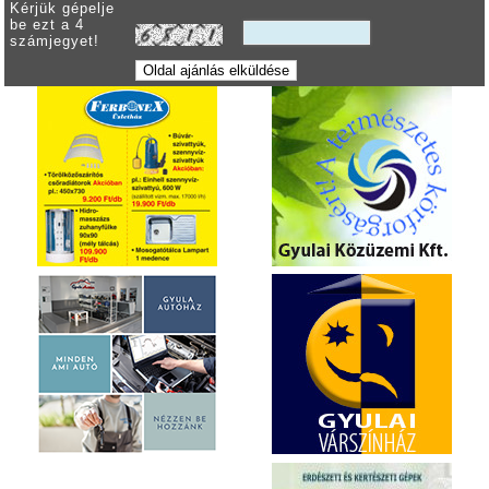
Kérjük gépelje
be ezt a 4
számjegyet!