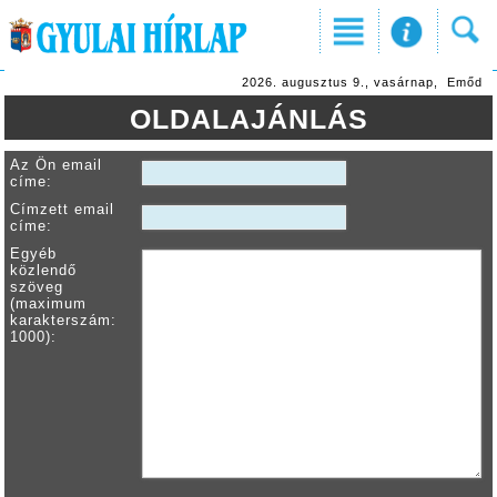
2026. augusztus 9., vasárnap, Emőd
OLDALAJÁNLÁS
Az Ön email
címe:
Címzett email
címe:
Egyéb
közlendő
szöveg
(maximum
karakterszám:
1000):