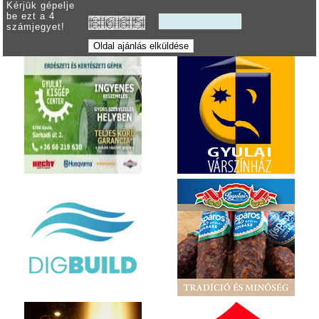
Kérjük gépelje
be ezt a 4
számjegyet!