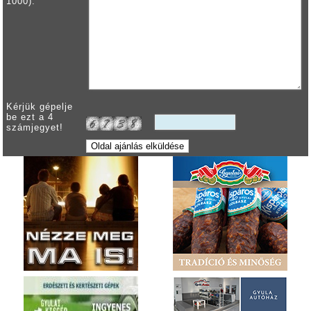
1000):
Kérjük gépelje
be ezt a 4
számjegyet!