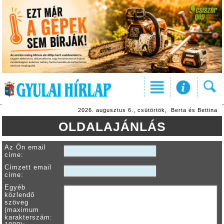
2026. augusztus 6., csütörtök, Berta és Bettina
OLDALAJÁNLÁS
Az Ön email
címe:
Címzett email
címe:
Egyéb
közlendő
szöveg
(maximum
karakterszám: