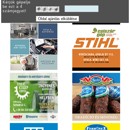
Kérjük gépelje
be ezt a 4
számjegyet!