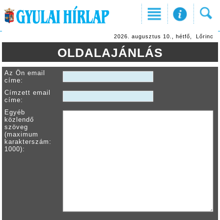
2026. augusztus 10., hétfő, Lőrinc
OLDALAJÁNLÁS
Az Ön email
címe:
Címzett email
címe:
Egyéb
közlendő
szöveg
(maximum
karakterszám:
1000):