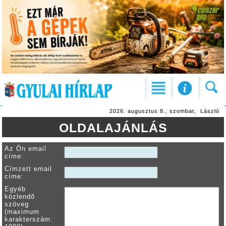
2026. augusztus 8., szombat, László
OLDALAJÁNLÁS
Az Ön email
címe:
Címzett email
címe:
Egyéb
közlendő
szöveg
(maximum
karakterszám: