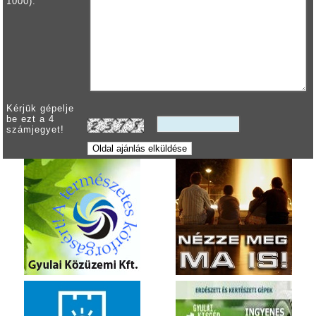
1000):
Kérjük gépelje
be ezt a 4
számjegyet!