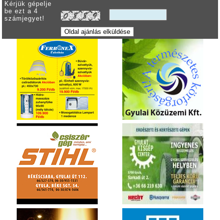
Kérjük gépelje
be ezt a 4
számjegyet!