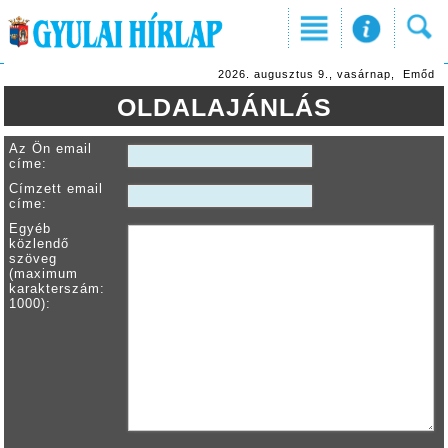
2026. augusztus 9., vasárnap, Emőd
OLDALAJÁNLÁS
Az Ön email
címe:
Címzett email
címe:
Egyéb
közlendő
szöveg
(maximum
karakterszám:
1000):