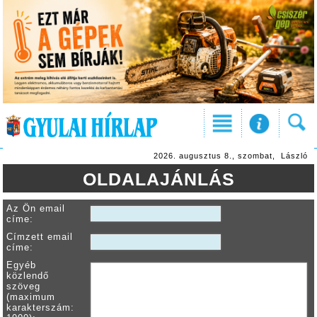
2026. augusztus 8., szombat, László
OLDALAJÁNLÁS
Az Ön email
címe:
Címzett email
címe:
Egyéb
közlendő
szöveg
(maximum
karakterszám: