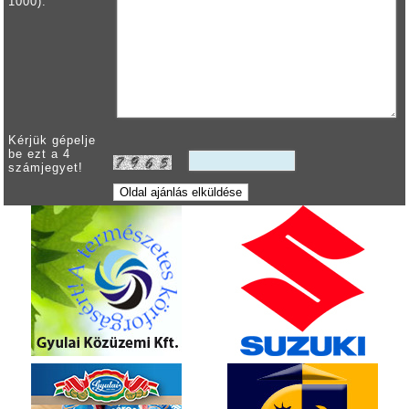
1000):
Kérjük gépelje
be ezt a 4
számjegyet!