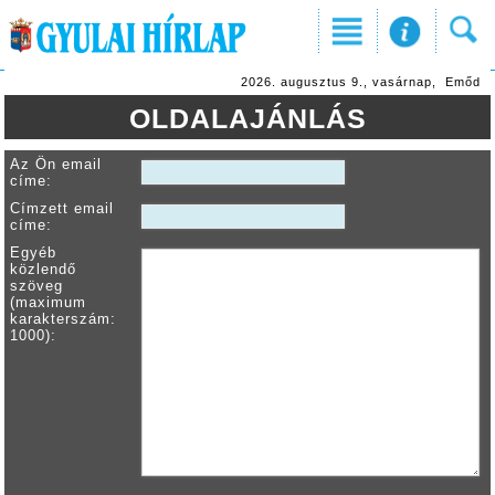
2026. augusztus 9., vasárnap, Emőd
OLDALAJÁNLÁS
Az Ön email
címe:
Címzett email
címe:
Egyéb
közlendő
szöveg
(maximum
karakterszám:
1000):