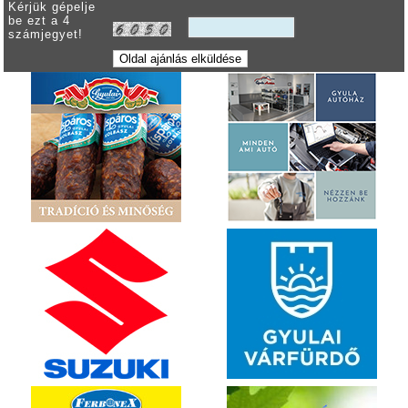
Kérjük gépelje
be ezt a 4
számjegyet!