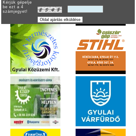
Kérjük gépelje
be ezt a 4
számjegyet!