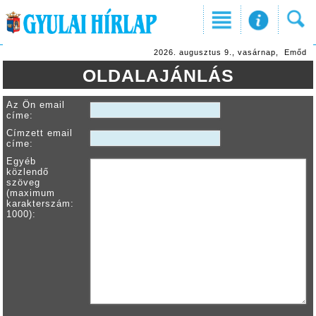
2026. augusztus 9., vasárnap, Emőd
OLDALAJÁNLÁS
Az Ön email
címe:
Címzett email
címe:
Egyéb
közlendő
szöveg
(maximum
karakterszám:
1000):