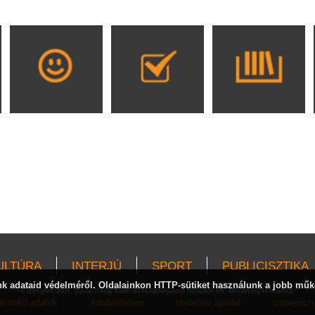
ULTÚRA
INTERJÚ
SPORT
PUBLICISZTIKA
 adataid védelméről. Oldalainkon HTTP-sütiket használunk a jobb műk
Copyright© 2009, Gyulai Hírlap Kiadó és Hírlapterjesztő Nonprofit Kft. Minden jog fenntartva!
érdekű adatok
Adatvédelem
Hirdetési ajánlat
Impressz