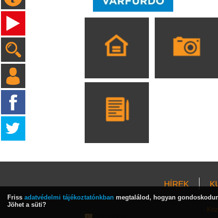
HÍREK
K
Friss
adatvédelmi tájékoztatónkban
megtalálod, hogyan gondoskodunk
Jöhet a süti?
Köz