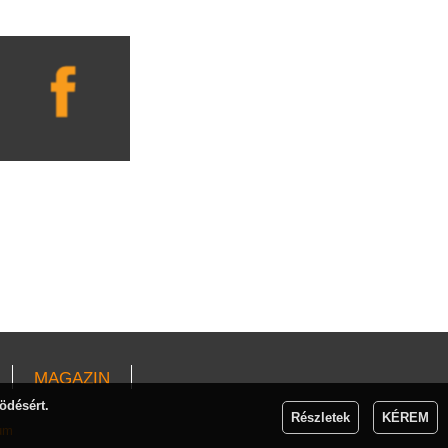
MAGAZIN
ödésért.
Részletek
KÉREM
um