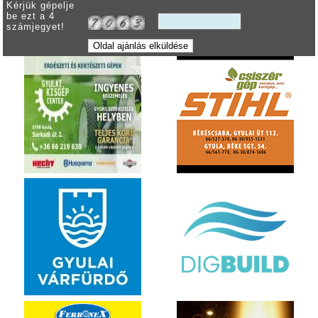
Kérjük gépelje
be ezt a 4
számjegyet!