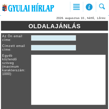
2026. augusztus 10., hétfő, Lőrinc
OLDALAJÁNLÁS
Az Ön email
címe:
Címzett email
címe:
Egyéb
közlendő
szöveg
(maximum
karakterszám:
1000):