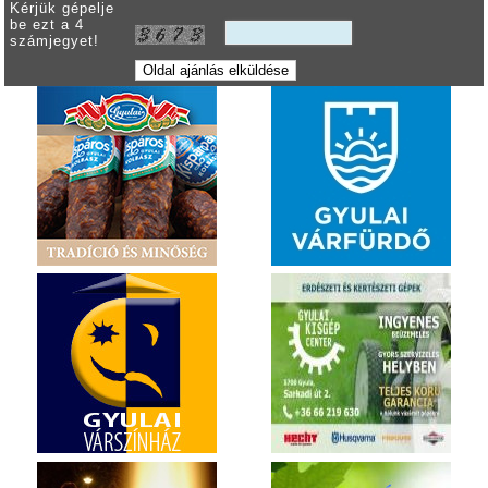
Kérjük gépelje
be ezt a 4
számjegyet!