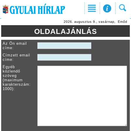
2026. augusztus 9., vasárnap, Emőd
OLDALAJÁNLÁS
Az Ön email
címe:
Címzett email
címe:
Egyéb
közlendő
szöveg
(maximum
karakterszám:
1000):